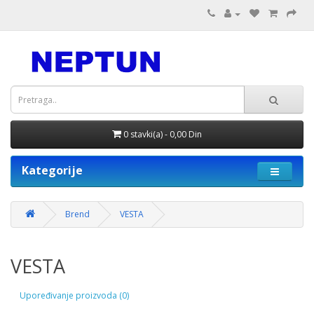
0 stavki(a) - 0,00 Din
Kategorije
Brend
VESTA
VESTA
Upoređivanje proizvoda (0)