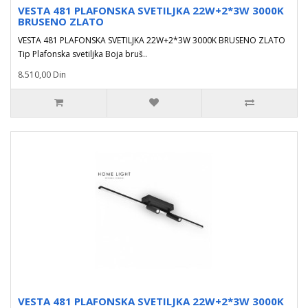
VESTA 481 PLAFONSKA SVETILJKA 22W+2*3W 3000K
BRUSENO ZLATO
VESTA 481 PLAFONSKA SVETILJKA 22W+2*3W 3000K BRUSENO ZLATO
Tip Plafonska svetiljka Boja bruš..
8.510,00 Din
VESTA 481 PLAFONSKA SVETILJKA 22W+2*3W 3000K