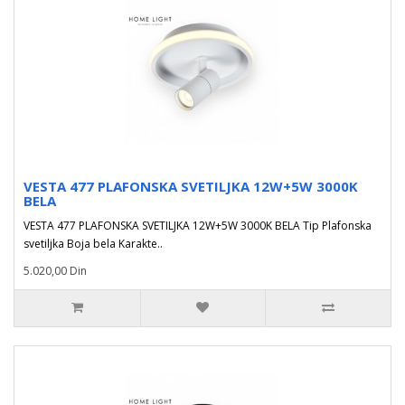
VESTA 477 PLAFONSKA SVETILJKA 12W+5W 3000K
BELA
VESTA 477 PLAFONSKA SVETILJKA 12W+5W 3000K BELA Tip Plafonska
svetiljka Boja bela Karakte..
5.020,00 Din