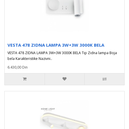
VESTA 478 ZIDNA LAMPA 3W+3W 3000K BELA
VESTA 478 ZIDNA LAMPA 3W+3W 3000K BELA Tip Zidna lampa Boja
bela Karakteristike Nazivni..
6.430,00 Din