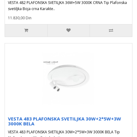
VESTA 482 PLAFONSKA SVETILJKA 36W+5W 3000K CRNA Tip Plafonska
svetiljka Boja crna Karakte..
11.830,00 Din
VESTA 483 PLAFONSKA SVETILJKA 30W+2*5W+3W
3000K BELA
VESTA 483 PLAFONSKA SVETILJKA 30W+2*5W+3W 3000K BELA Tip