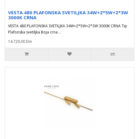
VESTA 480 PLAFONSKA SVETILJKA 34W+2*5W+2*3W
3000K CRNA
VESTA 480 PLAFONSKA SVETILJKA 34W+2*5W+2*3W 3000K CRNA Tip
Plafonska svetiljka Boja crna ..
14.720,00 Din