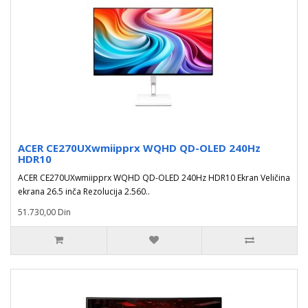
ACER CE270UXwmiipprx WQHD QD-OLED 240Hz
HDR10
ACER CE270UXwmiipprx WQHD QD-OLED 240Hz HDR10 Ekran Veličina
ekrana 26.5 inča Rezolucija 2.560..
51.730,00 Din