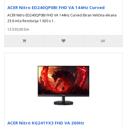
ACER Nitro ED240QP0BI FHD VA 144Hz Curved
ACER Nitro ED240QP0BI FHD VA 144Hz Curved Ekran Veličina ekrana
23.6 inča Rezolucija 1.920 x 1..
12.530,00 Din
ACER Nitro KG241YX3 FHD VA 200Hz