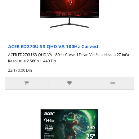
ACER ED270U S3 QHD VA 180Hz Curved
ACER ED270U S3 QHD VA 180Hz Curved Ekran Veličina ekrana 27 inča
Rezolucija 2.560 x 1.440 Tip..
22.170,00 Din