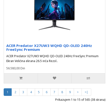
ACER Predator X27UW3 WQHD QD-OLED 240Hz
FreeSync Premium
ACER Predator X27UW3 WQHD QD-OLED 240Hz FreeSync Premium
Ekran Veličina ekrana 26.5 inča Rezol..
56.580,00 Din
1
2
3
4
5
6
7
8
9
>
>|
Prikazujem 1 to 15 of 565 (38 strana)