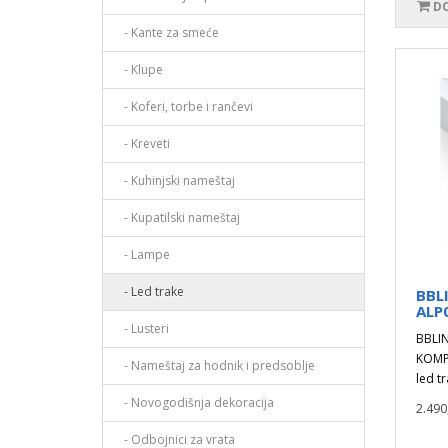
DO
- Kante za smeće
- Klupe
- Koferi, torbe i rančevi
- Kreveti
- Kuhinjski nameštaj
- Kupatilski nameštaj
- Lampe
- Led trake
BBLI
ALP
- Lusteri
BBLIN
KOMPL
- Nameštaj za hodnik i predsoblje
led t
- Novogodišnja dekoracija
2.490
- Odbojnici za vrata