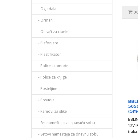
- Ogledala
DO
- Ormani
- Otirači za cipele
- Plafonjere
- Plastifikator
- Police i komode
- Police za knjige
- Posteljine
- Posudje
BBL
505
(5m
- Ramovi za slike
BBLI
- Set nameštaja za spavaću sobu
12V I
traka
- Setovi nameštaja za dnevnu sobu