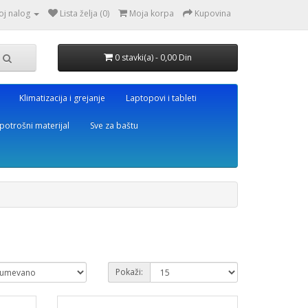
oj nalog
Lista želja (0)
Moja korpa
Kupovina
0 stavki(a) - 0,00 Din
Klimatizacija i grejanje
Laptopovi i tableti
potrošni materijal
Sve za baštu
Pokaži: