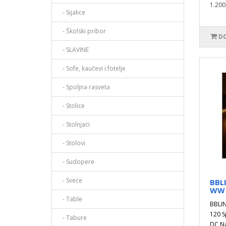
1.200
- Sijalice
- Školski pribor
DO
- SLAVINE
- Sofe, kaučevi i fotelje
- Spoljna rasveta
- Stolice
- Stolnjaci
- Stolovi
- Sudopere
- Sveće
BBLI
WW 
- Table
BBLIN
120 S
- Tabure
DC Na