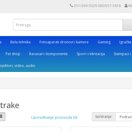
011/369-5029 060/557-5818
M
a
Bela tehnika
Fotoaparati dronovi i kamere
Gaming
Igračke
Pet shop
Racunari i komponente
Sport i rekreacija
Stampaci i 
rojektori, video, audio
trake
Sortiranje:
Upoređivanje proizvoda (0)