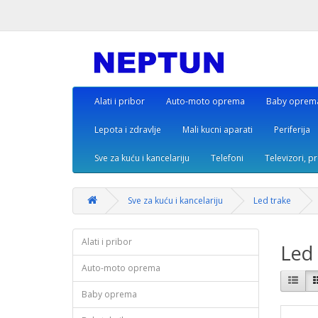
Alati i pribor
Auto-moto oprema
Baby oprem
Lepota i zdravlje
Mali kucni aparati
Periferija
Sve za kuću i kancelariju
Telefoni
Televizori, p
Sve za kuću i kancelariju
Led trake
Alati i pribor
Led 
Auto-moto oprema
Baby oprema