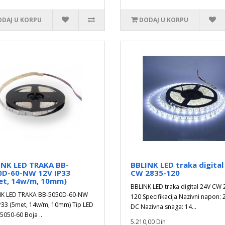
DAJ U KORPU
DODAJ U KORPU
INK LED TRAKA BB-
BBLINK LED traka digital
0D-60-NW 12V IP33
CW 2835-120
et, 14w/m, 10mm)
BBLINK LED traka digital 24V CW 
NK LED TRAKA BB-5050D-60-NW
120 Specifikacija Nazivni napon: 
P33 (5met, 14w/m, 10mm) Tip LED
DC Nazivna snaga: 14...
 5050-60 Boja ..
5.210,00 Din