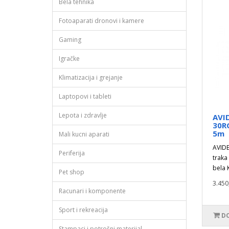
Bela tehnika
Fotoaparati dronovi i kamere
Gaming
Igračke
Klimatizacija i grejanje
Laptopovi i tableti
Lepota i zdravlje
AVI
30R
5m
Mali kucni aparati
AVID
Periferija
traka
bela K
Pet shop
3.450
Racunari i komponente
Sport i rekreacija
DO
Stampaci i potrošni materijal