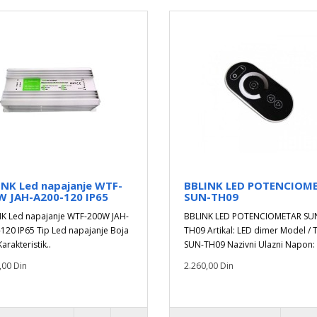
INK Led napajanje WTF-
BBLINK LED POTENCIOM
W JAH-A200-120 IP65
SUN-TH09
K Led napajanje WTF-200W JAH-
BBLINK LED POTENCIOMETAR SU
120 IP65 Tip Led napajanje Boja
TH09 Artikal: LED dimer Model / T
arakteristik..
SUN-TH09 Nazivni Ulazni Napon: 
,00 Din
2.260,00 Din