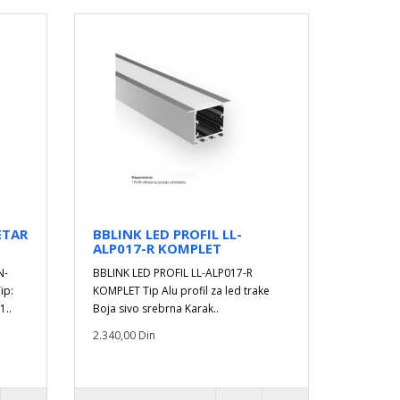
ETAR
BBLINK LED PROFIL LL-
ALP017-R KOMPLET
N-
BBLINK LED PROFIL LL-ALP017-R
ip:
KOMPLET Tip Alu profil za led trake
1..
Boja sivo srebrna Karak..
2.340,00 Din