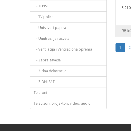
- TEPISI
5.210
- TV police
- Unistivaci papira
DO
- Unutrasnja rasveta
1
2
- Ventilacija i Ventilaciona oprema
- Zebra zavese
- Zidna dekoracija
- ZIDNI SAT
Telefoni
Televizori, projektori, video, audio