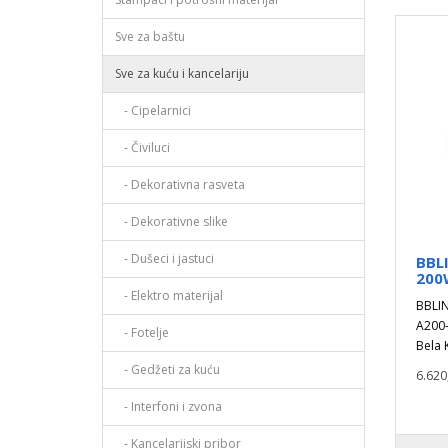
Sve za baštu
Sve za kuću i kancelariju
- Cipelarnici
- Čiviluci
- Dekorativna rasveta
- Dekorativne slike
- Dušeci i jastuci
BBL
200
- Elektro materijal
BBLIN
A200-
- Fotelje
Bela K
- Gedžeti za kuću
6.620
- Interfoni i zvona
- Kancelarijski pribor