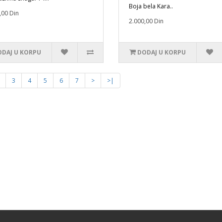
Boja bela Kara..
,00 Din
2.000,00 Din
DAJ U KORPU
DODAJ U KORPU
3
4
5
6
7
>
>|