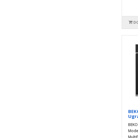
DO
BEK
Ugr
BEKO
Model
Multi