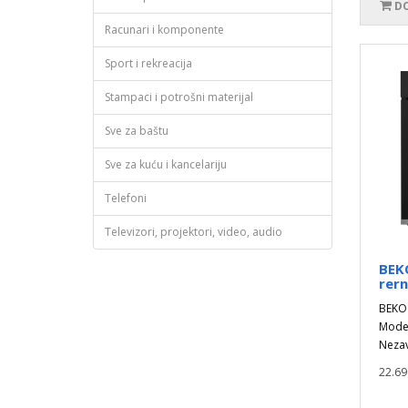
DO
Racunari i komponente
Sport i rekreacija
Stampaci i potrošni materijal
Sve za baštu
Sve za kuću i kancelariju
Telefoni
Televizori, projektori, video, audio
BEK
rer
BEKO
Model
Nezav
22.69