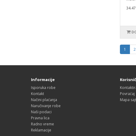
34.47
DO
1
2
Informacije
Korisnič
Isporuka robe
Kontaktir
Kontakt
Povraćaj
Načini plaćanja
Mapa saj
Naručivanje robe
Naši podaci
Pravna lica
Radno vreme
Reklamacije