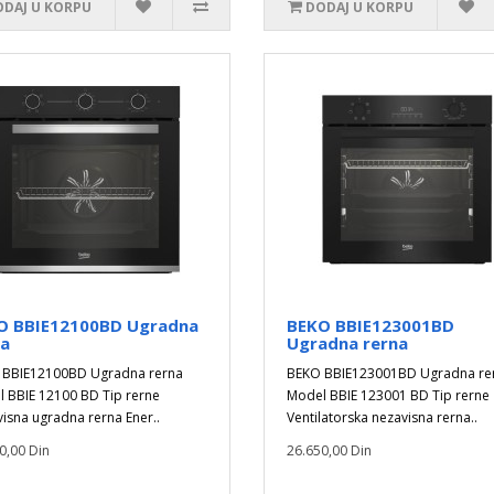
DAJ U KORPU
DODAJ U KORPU
O BBIE12100BD Ugradna
BEKO BBIE123001BD
na
Ugradna rerna
 BBIE12100BD Ugradna rerna
BEKO BBIE123001BD Ugradna re
 BBIE 12100 BD Tip rerne
Model BBIE 123001 BD Tip rerne
isna ugradna rerna Ener..
Ventilatorska nezavisna rerna..
0,00 Din
26.650,00 Din