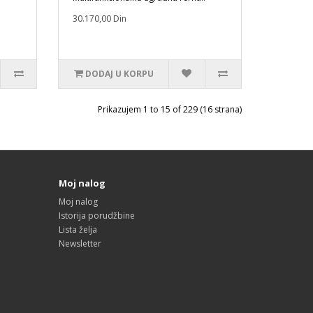
30.170,00 Din
DODAJ U KORPU
Prikazujem 1 to 15 of 229 (16 strana)
Moj nalog
Moj nalog
Istorija porudžbine
Lista želja
Newsletter