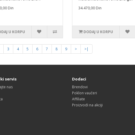
0,00 Din
34.470,00 Din
DAJ U KORPU
DODAJ U KORPU
3
4
5
6
7
8
9
>
>|
ki servis
Dodaci
ajte nas
Brendovi
Poklon vaučeri
ta
Affiliate
Proizvodi na akciji