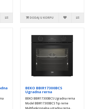
DODAJ U KORPU
adna
BEKO BBIR17300BCS
Ugradna rerna
rna
BEKO BBIR17300BCS Ugradna rerna
Model BBIR17300BCS Tip rerne
Multifunkcionalna ugradna rerna..