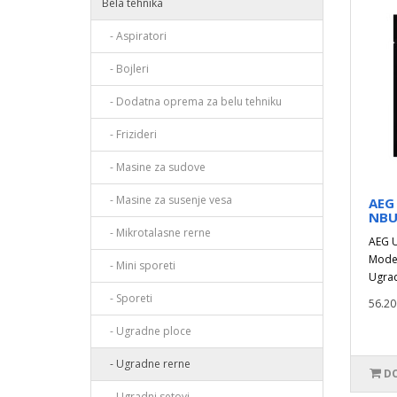
Bela tehnika
- Aspiratori
- Bojleri
- Dodatna oprema za belu tehniku
- Frizideri
- Masine za sudove
- Masine za susenje vesa
AEG
NBU
- Mikrotalasne rerne
AEG 
Model
- Mini sporeti
Ugrad
- Sporeti
56.20
- Ugradne ploce
- Ugradne rerne
DO
- Ugradni setovi