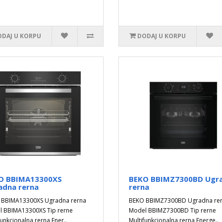
DAJ U KORPU
DODAJ U KORPU
O BBIMA13300XS
BEKO BBIMZ7300BD Ugr
adna rerna
rerna
 BBIMA13300XS Ugradna rerna
BEKO BBIMZ7300BD Ugradna re
 BBIMA13300XS Tip rerne
Model BBIMZ7300BD Tip rerne
funkcionalna rerna Ener..
Multifunkcionalna rerna Energe..