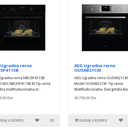
 Ugradna rerna
AEG Ugradna rerna
5P411SB
OU5AB21CM
Ugradna rerna NBU5P411SB
AEG Ugradna rerna OU5AB21CM
 AEG NBU5P411SB BI Tip rerne
Model OU5AB21CM Tip rerne
na multifunkcionalna el..
Multifunkcionalna Energetska klas
0,00 Din
40.790,00 Din
DAJ U KORPU
DODAJ U KORPU