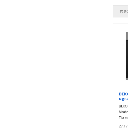
DO
BEK
ugr
BEKO 
Model
Tip r
27.17