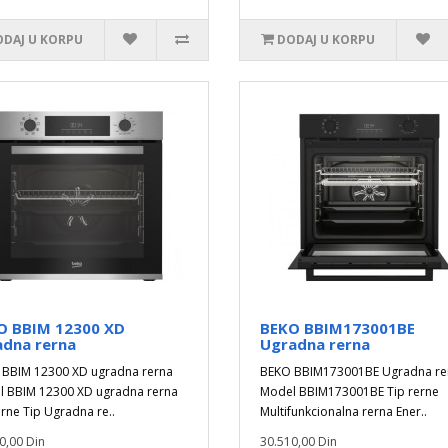
DAJ U KORPU
DODAJ U KORPU
O BBIM 12300 XD
BEKO BBIM173001BE
adna rerna
Ugradna rerna
BBIM 12300 XD ugradna rerna
BEKO BBIM173001BE Ugradna re
 BBIM 12300 XD ugradna rerna
Model BBIM173001BE Tip rerne
erne Tip Ugradna re..
Multifunkcionalna rerna Ener..
0,00 Din
30.510,00 Din