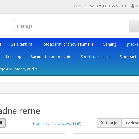
011/369-5029 060/557-5818
M
a
Bela tehnika
Fotoaparati dronovi i kamere
Gaming
Igračke
Pet shop
Racunari i komponente
Sport i rekreacija
Stampaci i 
rojektori, video, audio
adne rerne
Sortiranje:
Upoređivanje proizvoda (0)