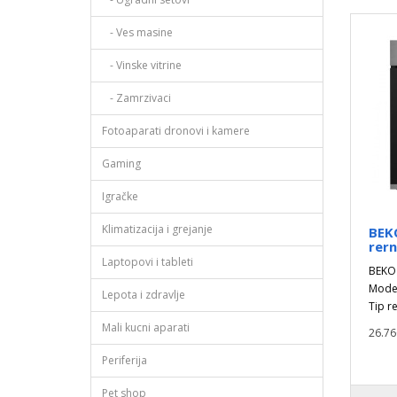
- Ves masine
- Vinske vitrine
- Zamrzivaci
Fotoaparati dronovi i kamere
Gaming
Igračke
Klimatizacija i grejanje
BEK
rer
Laptopovi i tableti
BEKO 
Model
Lepota i zdravlje
Tip r
Mali kucni aparati
26.76
Periferija
Pet shop