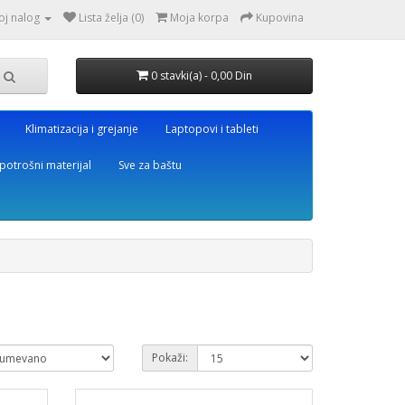
oj nalog
Lista želja (0)
Moja korpa
Kupovina
0 stavki(a) - 0,00 Din
Klimatizacija i grejanje
Laptopovi i tableti
potrošni materijal
Sve za baštu
Pokaži: