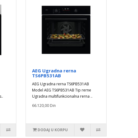
AEG Ugradna rerna
TS6PB531AB
AEG Ugradna rerna TS6PB531AB
Model AEG TS6PB531AB Tip rerne
..
Ugradna multifunkcionalna rerna ..
66.120,00 Din
DODAJ U KORPU