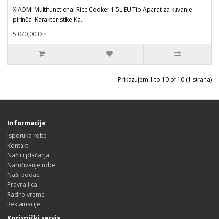
XIAOMI Multifunctional Rice Cooker 1.5L EU Tip Aparat za kuvanje
pirinča Karakteristike Ka..
5.070,00 Din
Prikazujem 1 to 10 of 10 (1 strana)
Informacije
Isporuka robe
Kontakt
Načini plaćanja
Naručivanje robe
Naši podaci
Pravna lica
Radno vreme
Reklamacije
Korisnički servis