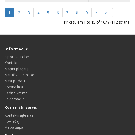
1
2
3
4
5
6
7
8
9
>
>|
Prikazujem 1 to 15 of 1679 (112 strana)
Informacije
Isporuka robe
Kontakt
Načini plaćanja
Naručivanje robe
Naši podaci
Pravna lica
Radno vreme
Reklamacije
Korisnički servis
Kontaktirajte nas
Povraćaj
Mapa sajta