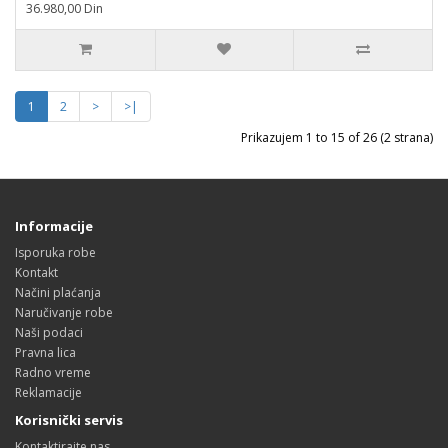
36.980,00 Din
1
2
>
>|
Prikazujem 1 to 15 of 26 (2 strana)
Informacije
Isporuka robe
Kontakt
Načini plaćanja
Naručivanje robe
Naši podaci
Pravna lica
Radno vreme
Reklamacije
Korisnički servis
Kontaktirajte nas