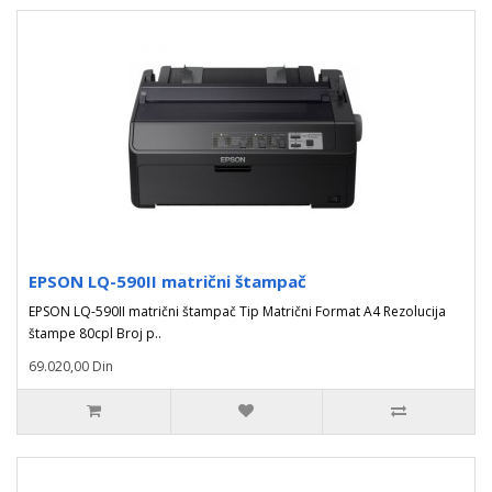
EPSON LQ-590II matrični štampač
EPSON LQ-590II matrični štampač Tip Matrični Format A4 Rezolucija
štampe 80cpl Broj p..
69.020,00 Din