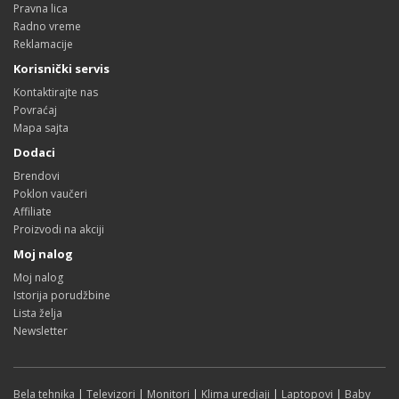
Pravna lica
Radno vreme
Reklamacije
Korisnički servis
Kontaktirajte nas
Povraćaj
Mapa sajta
Dodaci
Brendovi
Poklon vaučeri
Affiliate
Proizvodi na akciji
Moj nalog
Moj nalog
Istorija porudžbine
Lista želja
Newsletter
Bela tehnika
|
Televizori
|
Monitori
|
Klima uredjaji
|
Laptopovi
|
Baby