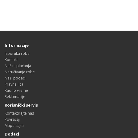
Informacije
Isporuka robe
Kontakt
Načini plaćanja
Naručivanje robe
Naši podaci
Pravna lica
Radno vreme
Reklamacije
Korisnički servis
Kontaktirajte nas
Povraćaj
Mapa sajta
Dodaci