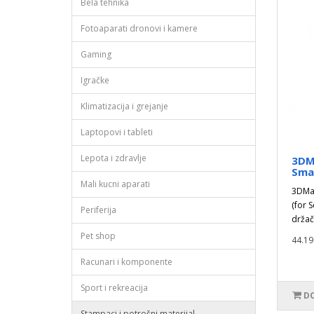
Bela tehnika
Fotoaparati dronovi i kamere
Gaming
Igračke
Klimatizacija i grejanje
Laptopovi i tableti
Lepota i zdravlje
3DM
Smar
Mali kucni aparati
3DMa
(for S
Periferija
držač,
Pet shop
44.19
Racunari i komponente
Sport i rekreacija
DO
Stampaci i potrošni materijal