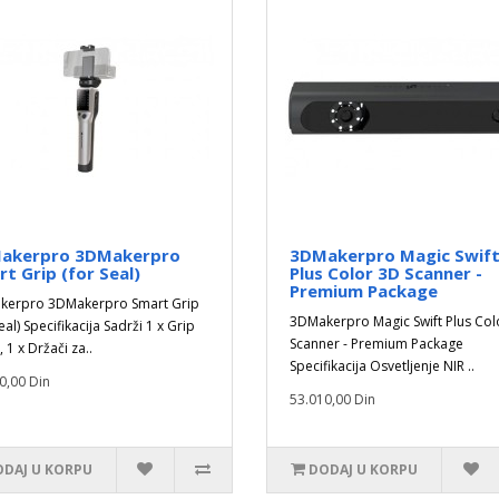
akerpro 3DMakerpro
3DMakerpro Magic Swif
t Grip (for Seal)
Plus Color 3D Scanner -
Premium Package
kerpro 3DMakerpro Smart Grip
3DMakerpro Magic Swift Plus Col
eal) Specifikacija Sadrži 1 x Grip
Scanner - Premium Package
 1 x Držači za..
Specifikacija Osvetljenje NIR ..
0,00 Din
53.010,00 Din
DAJ U KORPU
DODAJ U KORPU