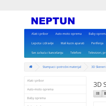
Alati i pribor
Auto-moto oprema
Baby oprem
Lepota i zdravlje
Mali kucni aparati
Periferija
Sve za kuću i kancelariju
Telefoni
Televizori, p
Stampaci i potrošni materijal
3D Skeneri
Alati i pribor
3D S
Auto-moto oprema
Baby oprema