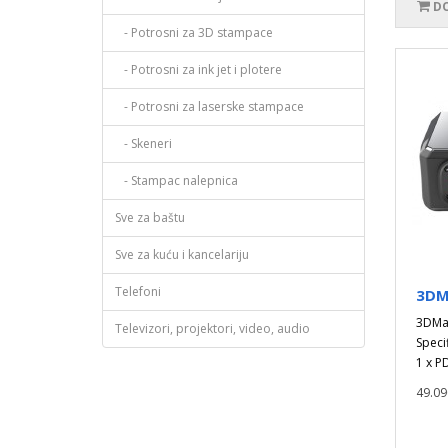
DO
- Potrosni za 3D stampace
- Potrosni za ink jet i plotere
- Potrosni za laserske stampace
- Skeneri
- Stampac nalepnica
Sve za baštu
Sve za kuću i kancelariju
Telefoni
3DM
3DMak
Televizori, projektori, video, audio
Specif
1 x P
49.09