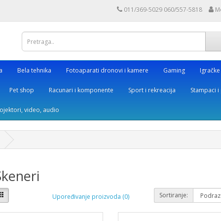
011/369-5029 060/557-5818
M
a
Bela tehnika
Fotoaparati dronovi i kamere
Gaming
Igračke
Pet shop
Racunari i komponente
Sport i rekreacija
Stampaci i 
rojektori, video, audio
keneri
Sortiranje:
Upoređivanje proizvoda (0)