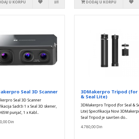
DAJ U KORPU
DODAJ U KORPU
akerpro Seal 3D Scanner
3DMakerpro Tripod (for 
& Seal Lite)
erpro Seal 3D Scanner
3DMakerpro Tripod (for Seal & S
ikacija Sadrži 1 x Seal 3D skener,
Lite) Specifikacija Novi 3DMakerp
D65W punjač, 1 x Kabl..
Seal Tripod je savršen do..
0,00 Din
4.780,00 Din