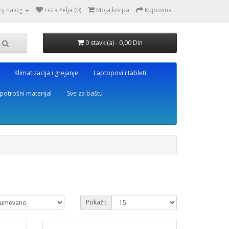
oj nalog
Lista želja (0)
Moja korpa
Kupovina
0 stavki(a) - 0,00 Din
Klimatizacija i grejanje
Laptopovi i tableti
potrošni materijal
Sve za baštu
Pokaži: