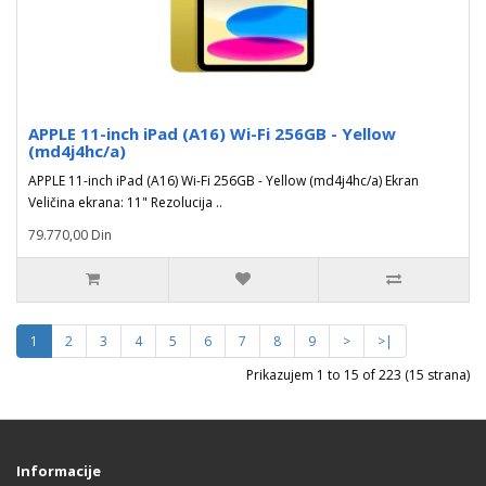
APPLE 11-inch iPad (A16) Wi-Fi 256GB - Yellow
(md4j4hc/a)
APPLE 11-inch iPad (A16) Wi-Fi 256GB - Yellow (md4j4hc/a) Ekran
Veličina ekrana: 11" Rezolucija ..
79.770,00 Din
1
2
3
4
5
6
7
8
9
>
>|
Prikazujem 1 to 15 of 223 (15 strana)
Informacije