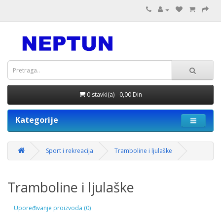
0 stavki(a) - 0,00 Din
Kategorije
Sport i rekreacija
Tramboline i ljulaške
Tramboline i ljulaške
Upoređivanje proizvoda (0)