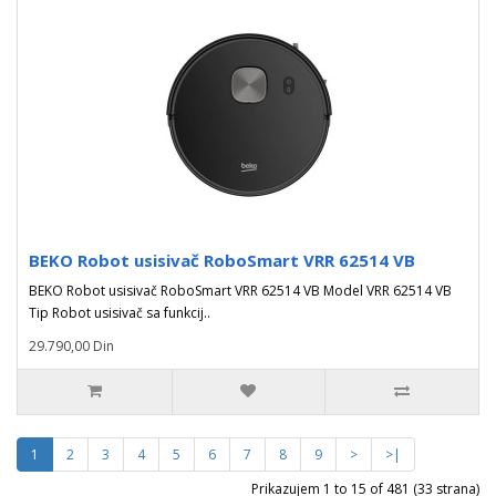
BEKO Robot usisivač RoboSmart VRR 62514 VB
BEKO Robot usisivač RoboSmart VRR 62514 VB Model VRR 62514 VB
Tip Robot usisivač sa funkcij..
29.790,00 Din
1
2
3
4
5
6
7
8
9
>
>|
Prikazujem 1 to 15 of 481 (33 strana)