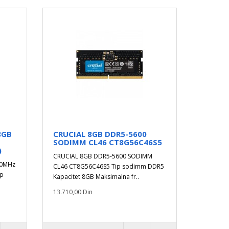
8GB
CRUCIAL 8GB DDR5-5600
SODIMM CL46 CT8G56C46S5
)
CRUCIAL 8GB DDR5-5600 SODIMM
00MHz
CL46 CT8G56C46S5 Tip sodimm DDR5
ip
Kapacitet 8GB Maksimalna fr..
13.710,00 Din