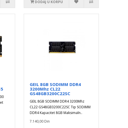
DODAJ U KORPU
GEIL 8GB SODIMM DDR4
S5
3200Mhz CL22
GS48GB3200C22SC
00
GEIL 8GB SODIMM DDR4 3200Mhz
et
CL22 GS48GB3200C22SC Tip SODIMM
DDR4 Kapacitet 8GB Maksimaln..
7.140,00 Din