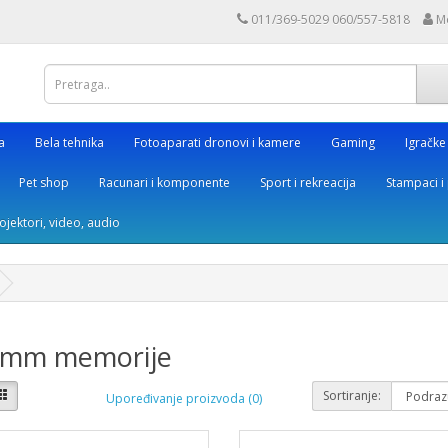
011/369-5029 060/557-5818
M
a
Bela tehnika
Fotoaparati dronovi i kamere
Gaming
Igračke
Pet shop
Racunari i komponente
Sport i rekreacija
Stampaci i 
rojektori, video, audio
imm memorije
Sortiranje:
Upoređivanje proizvoda (0)