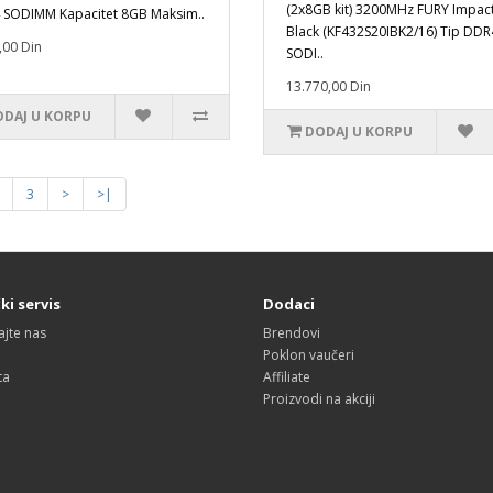
(2x8GB kit) 3200MHz FURY Impac
SODIMM Kapacitet 8GB Maksim..
Black (KF432S20IBK2/16) Tip DDR
,00 Din
SODI..
13.770,00 Din
DAJ U KORPU
DODAJ U KORPU
3
>
>|
ki servis
Dodaci
ajte nas
Brendovi
Poklon vaučeri
ta
Affiliate
Proizvodi na akciji