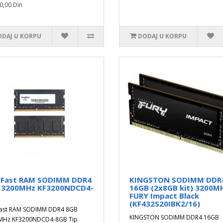
0,00 Din
DAJ U KORPU
DODAJ U KORPU
gFast RAM SODIMM DDR4
KINGSTON SODIMM DDR
 3200MHz KF3200NDCD4-
16GB (2x8GB kit) 3200M
FURY Impact Black
(KF432S20IBK2/16)
Fast RAM SODIMM DDR4 8GB
KINGSTON SODIMM DDR4 16GB
MHz KF3200NDCD4-8GB Tip