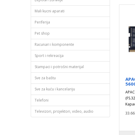
Mali kucni aparati
Periferija
Pet shop
Racunari i komponente
Sport i rekreacija
Stampaci i potrošni materijal
Sve za baštu
APA
560
Sve za kuću i kancelariju
APAC
(FS.3
Telefoni
Kapac
Televizori, projektori, video, audio
33.66