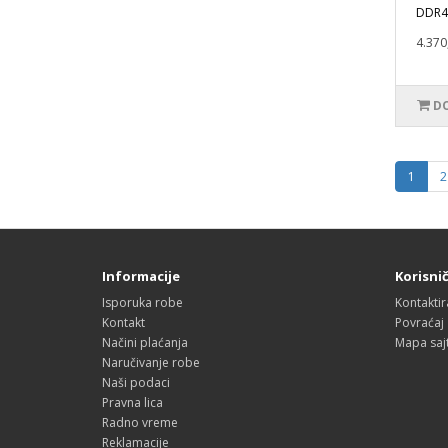
DDR4 
4.370
DO
1
2
Informacije
Korisnič
Isporuka robe
Kontaktir
Kontakt
Povraćaj
Načini plaćanja
Mapa saj
Naručivanje robe
Naši podaci
Pravna lica
Radno vreme
Reklamacije