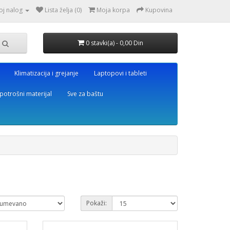
oj nalog
Lista želja (0)
Moja korpa
Kupovina
0 stavki(a) - 0,00 Din
Klimatizacija i grejanje
Laptopovi i tableti
potrošni materijal
Sve za baštu
Pokaži: