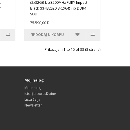
t
(2x32GB kit) 3200MHz FURY Impact
4
Black (KF432S20IBK2/64) Tip DDR4
SOD..
75.590,00 Din
DODAJ U KORPU
Prikazujem 1 to 15 of 33 (3 strana)
Moj nalog
Moj nalog
Istorija porudžbine
Lista želja
Newsletter