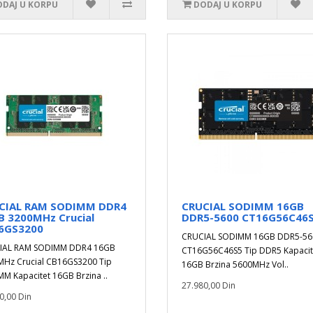
DAJ U KORPU
DODAJ U KORPU
CIAL RAM SODIMM DDR4
CRUCIAL SODIMM 16GB
B 3200MHz Crucial
DDR5-5600 CT16G56C46
6GS3200
CRUCIAL SODIMM 16GB DDR5-56
IAL RAM SODIMM DDR4 16GB
CT16G56C46S5 Tip DDR5 Kapacit
Hz Crucial CB16GS3200 Tip
16GB Brzina 5600MHz Vol..
M Kapacitet 16GB Brzina ..
27.980,00 Din
0,00 Din