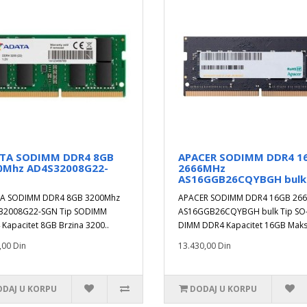
TA SODIMM DDR4 8GB
APACER SODIMM DDR4 1
0Mhz AD4S32008G22-
2666MHz
AS16GGB26CQYBGH bulk
A SODIMM DDR4 8GB 3200Mhz
APACER SODIMM DDR4 16GB 26
32008G22-SGN Tip SODIMM
AS16GGB26CQYBGH bulk Tip SO
Kapacitet 8GB Brzina 3200..
DIMM DDR4 Kapacitet 16GB Maks
,00 Din
13.430,00 Din
DAJ U KORPU
DODAJ U KORPU