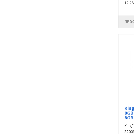
12.28
DO
Kin
8GB
8GB
King
3200