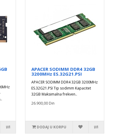
6GB
APACER SODIMM DDR4 32GB
3200MHz ES.32G21.PSI
APACER SODIMM DDR4 32GB 3200MHz
66MHz
ES.32G21.PSI Tip sodimm Kapacitet
-
32GB Maksimalna frekven..
..
26.900,00 Din
DODAJ U KORPU