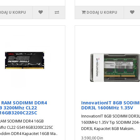
DAJ U KORPU
DODAJ U KORPU
L RAM SODIMM DDR4
InnovationIT 8GB SODI
B 3200Mhz CL22
DDR3L 1600MHz 1.35V
16GB3200C22SC
InnovationIT 8GB SODIMM DDR3
 RAM SODIMM DDR4 16GB
1600MHz 1.35V Tip SODIMM 204-
Mhz CL22 GS416GB3200C22SC
DDR3L Kapacitet 8GB Maksim..
oddim DDR4 Kapacitet 16GB Ma..
3.590,00 Din