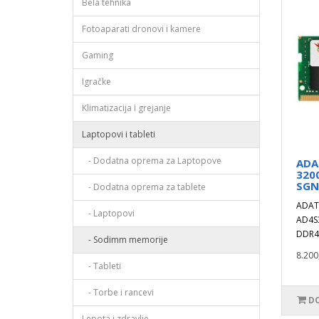
Bela tehnika
Fotoaparati dronovi i kamere
Gaming
Igračke
Klimatizacija i grejanje
Laptopovi i tableti
- Dodatna oprema za Laptopove
ADA
320
SGN
- Dodatna oprema za tablete
ADAT
- Laptopovi
AD4S
DDR4 
- Sodimm memorije
8.200
- Tableti
- Torbe i rancevi
DO
Lepota i zdravlje