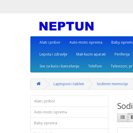
Alati i pribor
Auto-moto oprema
Baby oprem
Lepota i zdravlje
Mali kucni aparati
Periferija
Sve za kuću i kancelariju
Telefoni
Televizori, p
Laptopovi i tableti
Sodimm memorije
Alati i pribor
Sod
Auto-moto oprema
Baby oprema