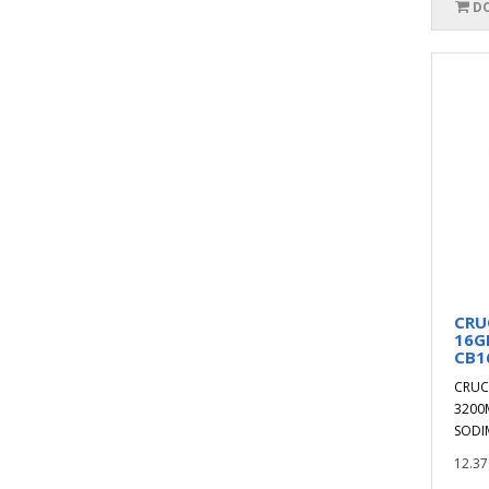
DO
CRU
16G
CB1
CRUC
3200M
SODIM
12.37