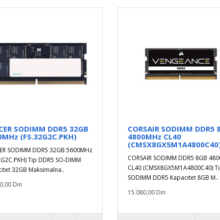
CER SODIMM DDR5 32GB
CORSAIR SODIMM DDR5 
0MHz (FS.32G2C.PKH)
4800MHz CL40
(CMSX8GX5M1A4800C40
ER SODIMM DDR5 32GB 5600MHz
CORSAIR SODIMM DDR5 8GB 48
2G2C.PKH) Tip DDR5 SO-DIMM
CL40 (CMSX8GX5M1A4800C40) T
itet 32GB Maksimalna..
SODIMM DDR5 Kapacitet 8GB M..
0,00 Din
15.080,00 Din