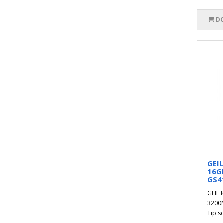
DO
GEI
16G
GS4
GEIL
3200
Tip s