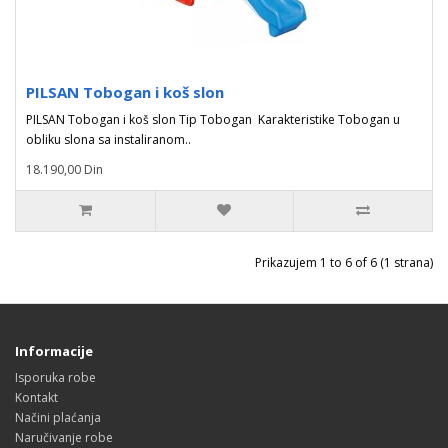
PILSAN Tobogan i koš slon
PILSAN Tobogan i koš slon Tip Tobogan Karakteristike Tobogan u
obliku slona sa instaliranom..
18.190,00 Din
Prikazujem 1 to 6 of 6 (1 strana)
Informacije
Isporuka robe
Kontakt
Načini plaćanja
Naručivanje robe