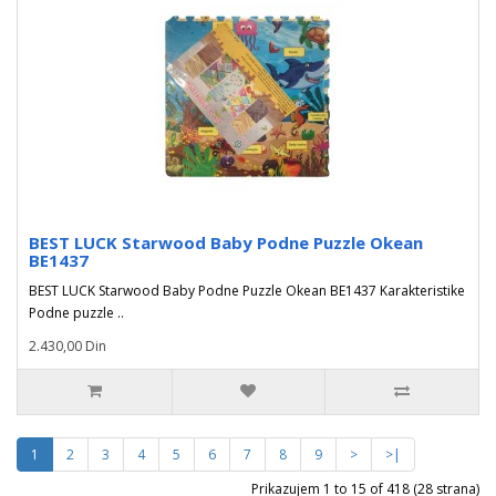
BEST LUCK Starwood Baby Podne Puzzle Okean
BE1437
BEST LUCK Starwood Baby Podne Puzzle Okean BE1437 Karakteristike
Podne puzzle ..
2.430,00 Din
1
2
3
4
5
6
7
8
9
>
>|
Prikazujem 1 to 15 of 418 (28 strana)