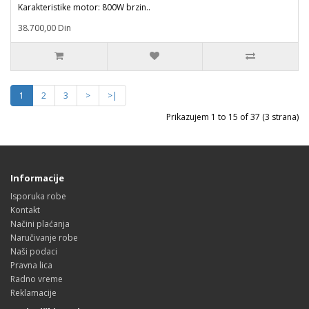
Karakteristike motor: 800W brzin..
38.700,00 Din
1
2
3
>
>|
Prikazujem 1 to 15 of 37 (3 strana)
Informacije
Isporuka robe
Kontakt
Načini plaćanja
Naručivanje robe
Naši podaci
Pravna lica
Radno vreme
Reklamacije