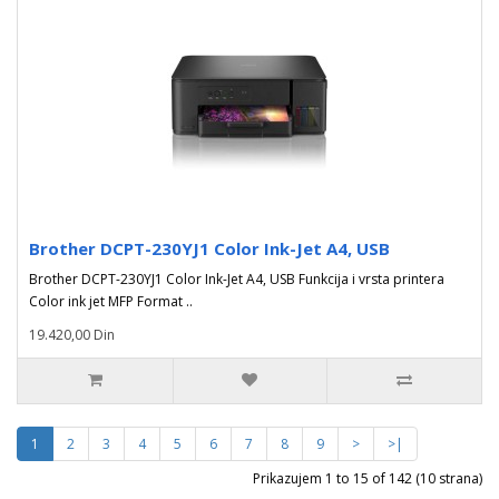
Brother DCPT-230YJ1 Color Ink-Jet A4, USB
Brother DCPT-230YJ1 Color Ink-Jet A4, USB Funkcija i vrsta printera
Color ink jet MFP Format ..
19.420,00 Din
1
2
3
4
5
6
7
8
9
>
>|
Prikazujem 1 to 15 of 142 (10 strana)