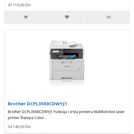
47.110,00 Din
Brother DCPL3560CDWYJ1
Brother DCPL3560CDWYJ1 Funkcija i vrsta printera Multifunction laser
printer Štampa Color ..
54.140,00 Din