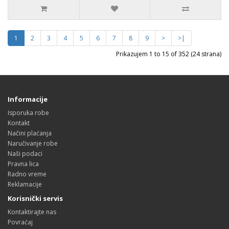
1
2
3
4
5
6
7
8
9
>
>|
Prikazujem 1 to 15 of 352 (24 strana)
Informacije
Isporuka robe
Kontakt
Načini plaćanja
Naručivanje robe
Naši podaci
Pravna lica
Radno vreme
Reklamacije
Korisnički servis
Kontaktirajte nas
Povraćaj