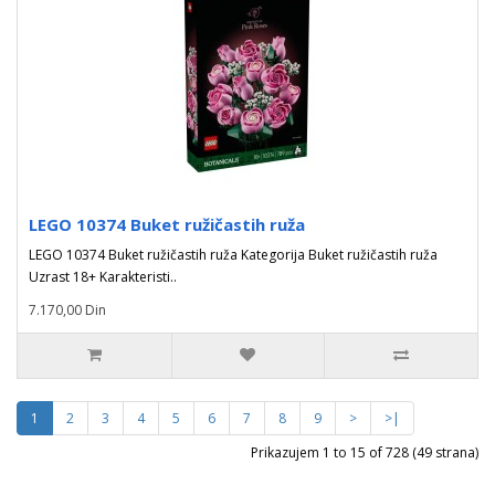
LEGO 10374 Buket ružičastih ruža
LEGO 10374 Buket ružičastih ruža Kategorija Buket ružičastih ruža
Uzrast 18+ Karakteristi..
7.170,00 Din
1
2
3
4
5
6
7
8
9
>
>|
Prikazujem 1 to 15 of 728 (49 strana)