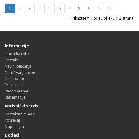
1
2
3
4
5
6
7
8
9
>
>|
Prikazujem 1 to 15 of 177 (12 strana)
Informacije
Isporuka robe
Kontakt
Načini plaćanja
Naručivanje robe
Naši podaci
Pravna lica
Radno vreme
Reklamacije
Korisnički servis
Kontaktirajte nas
Povraćaj
Mapa sajta
Dodaci