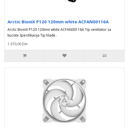
Arctic BioniX P120 120mm white ACFAN00116A
Arctic BioniX P120 120mm white ACFAN00116A Tip ventilator za
kuciste Specifikacija Tip hlađe..
1.370,00 Din