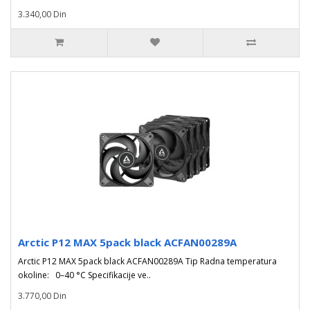
3.340,00 Din
Arctic P12 MAX 5pack black ACFAN00289A
Arctic P12 MAX 5pack black ACFAN00289A Tip Radna temperatura
okoline: 0–40 °C Specifikacije ve..
3.770,00 Din