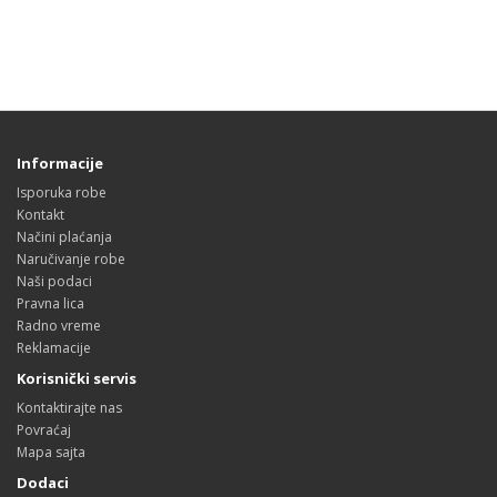
Informacije
Isporuka robe
Kontakt
Načini plaćanja
Naručivanje robe
Naši podaci
Pravna lica
Radno vreme
Reklamacije
Korisnički servis
Kontaktirajte nas
Povraćaj
Mapa sajta
Dodaci