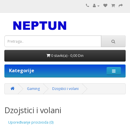
0 stavki(a) - 0,00 Din
Kategorije
Gaming
Dzojstici i volani
Dzojstici i volani
Upoređivanje proizvoda (0)