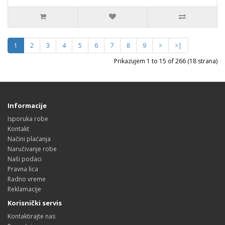
1
2
3
4
5
6
7
8
9
>
>|
Prikazujem 1 to 15 of 266 (18 strana)
Informacije
Isporuka robe
Kontakt
Načini plaćanja
Naručivanje robe
Naši podaci
Pravna lica
Radno vreme
Reklamacije
Korisnički servis
Kontaktirajte nas