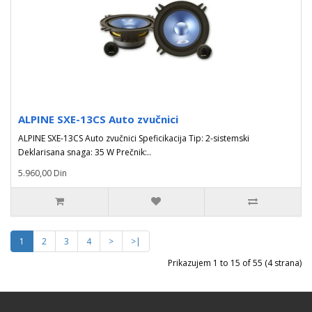
ALPINE SXE-13CS Auto zvučnici
ALPINE SXE-13CS Auto zvučnici Speficikacija Tip: 2-sistemski
Deklarisana snaga: 35 W Prečnik:..
5.960,00 Din
1
2
3
4
>
>|
Prikazujem 1 to 15 of 55 (4 strana)