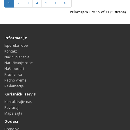
1
2
3
4
5
>
>|
Prikazujem 1 to 15 of 71 (5 strana)
Informacije
Isporuka robe
Kontakt
Načini plaćanja
Naručivanje robe
Naši podaci
Pravna lica
Radno vreme
Reklamacije
Korisnički servis
Kontaktirajte nas
Povraćaj
Mapa sajta
Dodaci
Brendovi