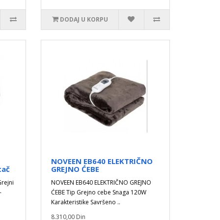
DODAJ U KORPU
NOVEEN EB640 ELEKTRIČNO
tač
GREJNO ĆEBE
rejni
NOVEEN EB640 ELEKTRIČNO GREJNO
-
ĆEBE Tip Grejno cebe Snaga 120W
Karakteristike Savršeno ..
8.310,00 Din