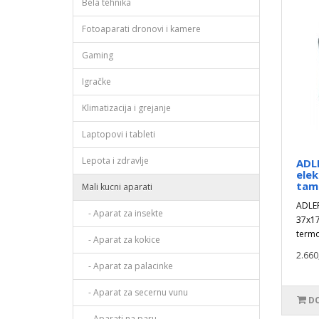
Bela tehnika
Fotoaparati dronovi i kamere
Gaming
Igračke
Klimatizacija i grejanje
Laptopovi i tableti
Lepota i zdravlje
ADL
elek
tamn
Mali kucni aparati
ADLER
- Aparat za insekte
37x17
termo
- Aparat za kokice
2.660
- Aparat za palacinke
- Aparat za secernu vunu
DO
- Aparati na paru