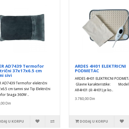
ER AD7439 Termofor
ARDES 4H01 ELEKTRICNI
trični 37x17x6.5 cm
PODMETAC
i sivi
ARDES 4H01 ELEKTRICNI POD
 AD7439 Termofor električni
Glavne karakteristike: Model
x6.5 cm tamni sivi Tip Električni
AR4H01 (ili 4H01) je ko..
for Snaga 360W ..
3.780,00 Din
,00 Din
DAJ U KORPU
DODAJ U KORPU