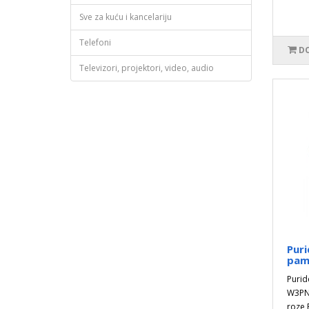
Sve za kuću i kancelariju
Telefoni
DO
Televizori, projektori, video, audio
Puri
pam
Purid
W3PNK
roze 