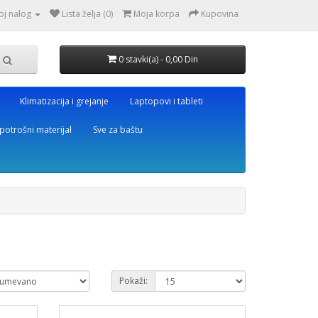
oj nalog
Lista želja (0)
Moja korpa
Kupovina
0 stavki(a) - 0,00 Din
Klimatizacija i grejanje
Laptopovi i tableti
potrošni materijal
Sve za baštu
Pokaži: