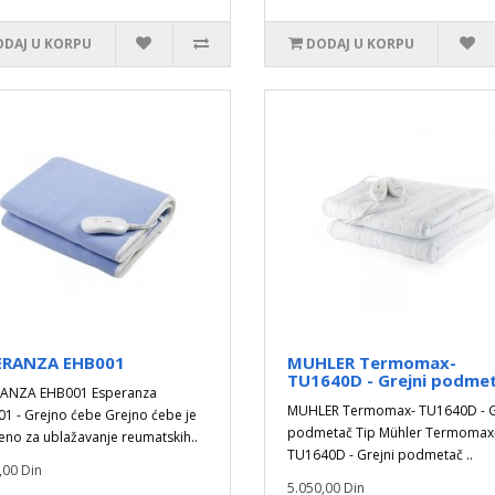
DAJ U KORPU
DODAJ U KORPU
ERANZA EHB001
MUHLER Termomax-
TU1640D - Grejni podme
RANZA EHB001 Esperanza
MUHLER Termomax- TU1640D - G
1 - Grejno ćebe Grejno ćebe je
podmetač Tip Mühler Termomax
eno za ublažavanje reumatskih..
TU1640D - Grejni podmetač ..
,00 Din
5.050,00 Din