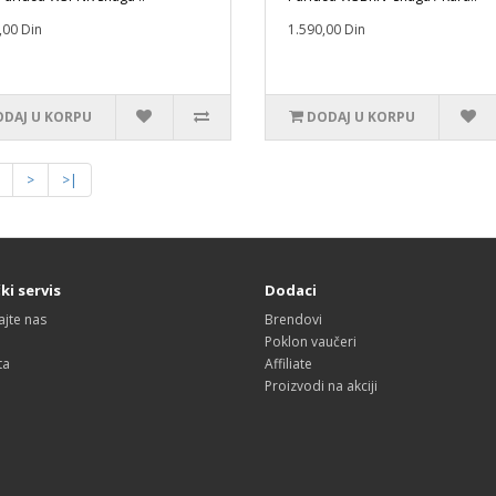
,00 Din
1.590,00 Din
DAJ U KORPU
DODAJ U KORPU
>
>|
ki servis
Dodaci
ajte nas
Brendovi
Poklon vaučeri
ta
Affiliate
Proizvodi na akciji