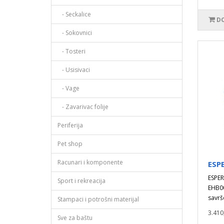
- Seckalice
DO
- Sokovnici
- Tosteri
- Usisivaci
- Vage
- Zavarivac folije
Periferija
Pet shop
Racunari i komponente
ESP
ESPE
Sport i rekreacija
EHB00
savrš
Stampaci i potrošni materijal
3.410
Sve za baštu