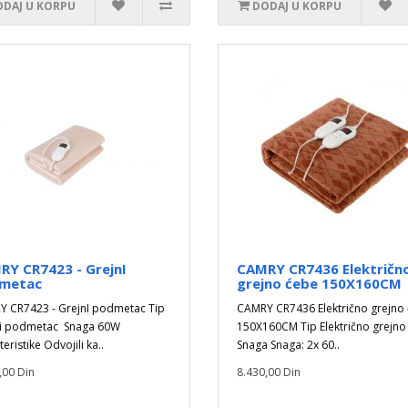
DAJ U KORPU
DODAJ U KORPU
RY CR7423 - GrejnI
CAMRY CR7436 Električn
metac
grejno ćebe 150X160CM
 CR7423 - GrejnI podmetac Tip
CAMRY CR7436 Električno grejno
ni podmetac Snaga 60W
150X160CM Tip Električno grejno
eristike Odvojili ka..
Snaga Snaga: 2x 60..
,00 Din
8.430,00 Din