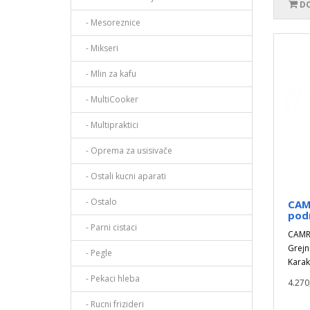
DO
- Mesoreznice
- Mikseri
- Mlin za kafu
- MultiCooker
- Multipraktici
- Oprema za usisivače
- Ostali kucni aparati
- Ostalo
CAM
pod
- Parni cistaci
CAMRY
Grej
- Pegle
Karakt
- Pekaci hleba
4.270
- Rucni frizideri