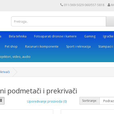
011/369-5029 060/557-5818
M
a
Bela tehnika
Fotoaparati dronovi i kamere
Gaming
Igračke
Pet shop
Racunari i komponente
Sport i rekreacija
Stampaci i 
rojektori, video, audio
krivači
ni podmetači i prekrivači
Sortiranje:
Upoređivanje proizvoda (0)