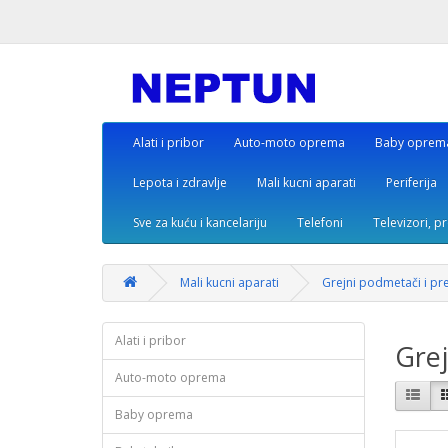
Alati i pribor
Auto-moto oprema
Baby oprem
Lepota i zdravlje
Mali kucni aparati
Periferija
Sve za kuću i kancelariju
Telefoni
Televizori, p
Mali kucni aparati
Grejni podmetači i pre
Alati i pribor
Grej
Auto-moto oprema
Baby oprema