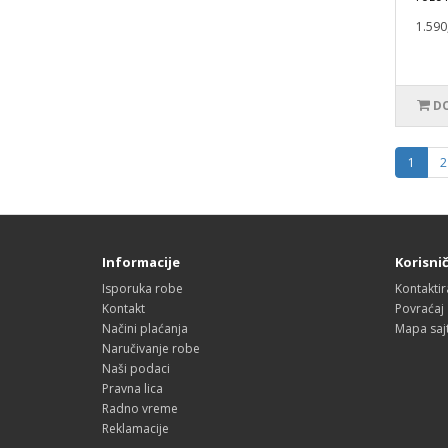
1.590
DO
1
2
Informacije
Korisnič
Isporuka robe
Kontaktir
Kontakt
Povraćaj
Načini plaćanja
Mapa saj
Naručivanje robe
Naši podaci
Pravna lica
Radno vreme
Reklamacije