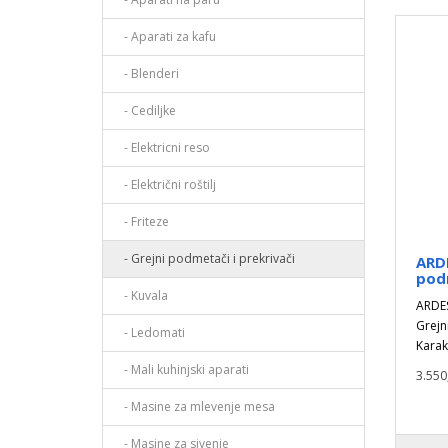
- Aparati za kafu
- Blenderi
- Cediljke
- Elektricni reso
- Električni roštilj
- Friteze
- Grejni podmetači i prekrivači
ARD
pod
- Kuvala
ARDES
Grej
- Ledomati
Karak
- Mali kuhinjski aparati
3.550
- Masine za mlevenje mesa
- Masine za sivenje