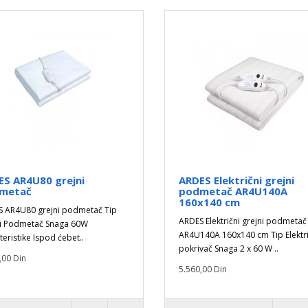
ES AR4U80 grejni
ARDES Električni grejni
metač
podmetač AR4U140A
160x140 cm
 AR4U80 grejni podmetač Tip
ARDES Električni grejni podmetač
ni Podmetač Snaga 60W
AR4U140A 160x140 cm Tip Elektri
teristike Ispod ćebet..
pokrivač Snaga 2 x 60 W ..
,00 Din
5.560,00 Din