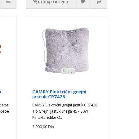
DODAJ U KORPU
o
CAMRY Električni grejni
jastuk CR7428
 ćebe
CAMRY Električni grejni jastuk CR7428
 ćebe
Tip Grejni jastuk Snaga 45 - 80W
Karakteristike O..
3.900,00 Din