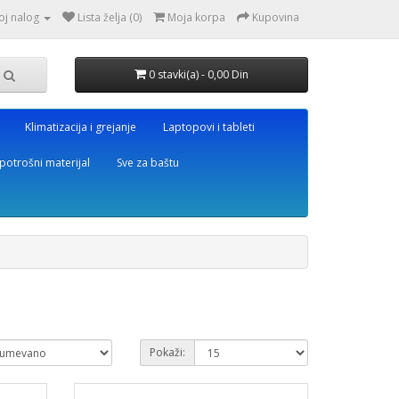
oj nalog
Lista želja (0)
Moja korpa
Kupovina
0 stavki(a) - 0,00 Din
Klimatizacija i grejanje
Laptopovi i tableti
potrošni materijal
Sve za baštu
Pokaži: