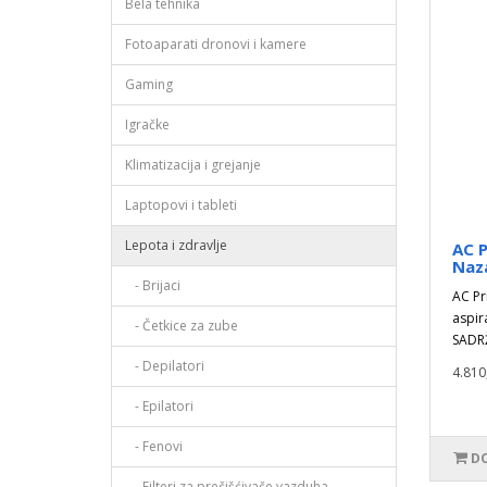
Bela tehnika
Fotoaparati dronovi i kamere
Gaming
Igračke
Klimatizacija i grejanje
Laptopovi i tableti
Lepota i zdravlje
AC 
Naza
- Brijaci
AC Pr
aspir
- Četkice za zube
SADRŽ
- Depilatori
4.810
- Epilatori
- Fenovi
DO
- Filteri za prečišćivače vazduha