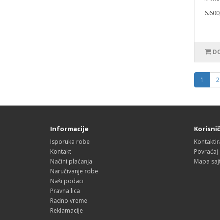
6.600
DO
1
2
Informacije
Korisnič
Isporuka robe
Kontaktir
Kontakt
Povraćaj
Načini plaćanja
Mapa saj
Naručivanje robe
Naši podaci
Pravna lica
Radno vreme
Reklamacije