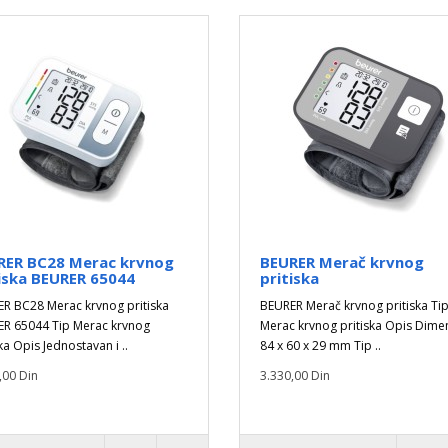
RER BC28 Merac krvnog
BEURER Merač krvnog
iska BEURER 65044
pritiska
R BC28 Merac krvnog pritiska
BEURER Merač krvnog pritiska Ti
R 65044 Tip Merac krvnog
Merac krvnog pritiska Opis Dime
ka Opis Jednostavan i ..
84 x 60 x 29 mm Tip ..
,00 Din
3.330,00 Din