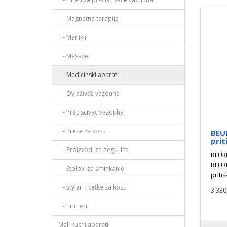
- Magnetna terapija
- Manikir
- Masažer
- Medicinski aparati
- Ovlaživač vazduha
- Preciscivac vazduha
- Prese za kosu
BEU
prit
- Proizvodi za negu lica
BEURE
BEURE
- Stolovi za šminkanje
pritis
- Styleri i cetke za kosu
3.330
- Trimeri
Mali kucni aparati