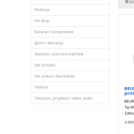
DO
Periferija
Pet shop
Racunari i komponente
Sport i rekreacija
Stampaci i potrošni materijal
Sve za baštu
Sve za kuću i kancelariju
Telefoni
BEU
prit
Televizori, projektori, video, audio
BEURE
Tip M
Zahval
4.890