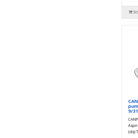
DO
CANP
pump
9/31
CANPO
Aspir
(dq) 