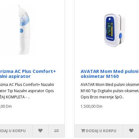
Prizma AC Plus Comfort+
AVATAR Mom Med pulsni
lni aspirator
oksimetar M160
izma AC Plus Comfort+ Nazalni
AVATAR Mom Med pulsni oksime
ator Tip Nazalni aspirator Opis
M160 Tip Digitalni pulsni oksimet
AJ KOMPLETA - ..
Opis Brzo merenje SpO..
,00 Din
1.500,00 Din
DAJ U KORPU
DODAJ U KORPU