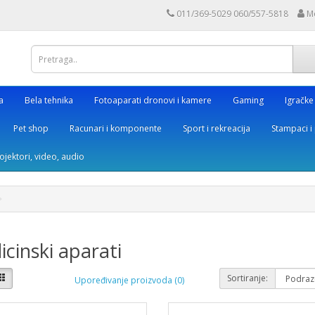
011/369-5029 060/557-5818
M
a
Bela tehnika
Fotoaparati dronovi i kamere
Gaming
Igračke
Pet shop
Racunari i komponente
Sport i rekreacija
Stampaci i 
rojektori, video, audio
cinski aparati
Sortiranje:
Upoređivanje proizvoda (0)