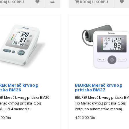
DAJ U KORPU
DODAJ U KORPU
RER Merač krvnog
BEURER Merač krvnog
iska BM26
pritiska BM27
R Merač krvnog pritiska BM26
BEURER Merač krvnog pritiska B
erač krvnog pritiska Opis
Tip Merač krvnog pritiska Opis
jujući 4 memorije ..
Potpuno automatsko merenj..
,00 Din
4.210,00 Din