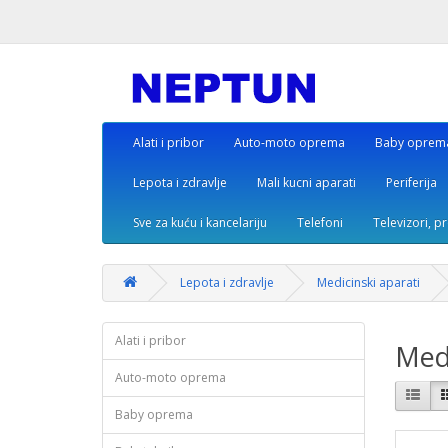
Alati i pribor
Auto-moto oprema
Baby oprem
Lepota i zdravlje
Mali kucni aparati
Periferija
Sve za kuću i kancelariju
Telefoni
Televizori, p
Lepota i zdravlje
Medicinski aparati
Alati i pribor
Medi
Auto-moto oprema
Baby oprema