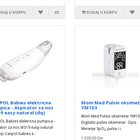
DAJ U KORPU
DODAJ U KORPU
OL Babies elektricna
Mom Med Pulsni oksimet
ica - Aspirator za nos
YM103
9 easy natural (dq)
Mom Med Pulsni oksimetar YM10
L Babies elektricna pumpica -
Digitalni pulsni oksimetar Opis
ator za nos 9/319 easy natural
Merenje SpO₂, pulsa i i..
Tip Canpol babies e..
1.500,00 Din