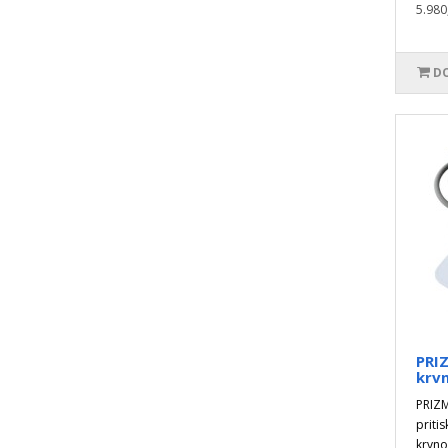
5.980
DO
PRI
krvn
PRIZM
priti
krvnog