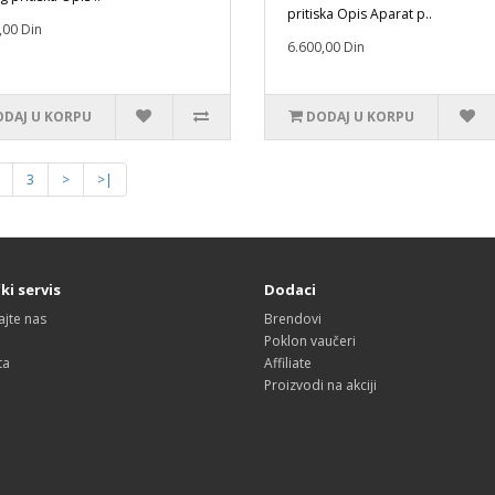
pritiska Opis Aparat p..
,00 Din
6.600,00 Din
DAJ U KORPU
DODAJ U KORPU
3
>
>|
ki servis
Dodaci
ajte nas
Brendovi
Poklon vaučeri
ta
Affiliate
Proizvodi na akciji