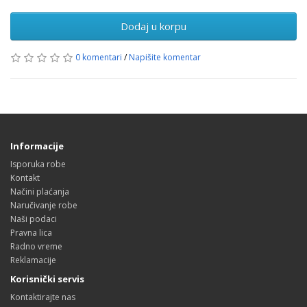
Dodaj u korpu
0 komentari
/
Napišite komentar
Informacije
Isporuka robe
Kontakt
Načini plaćanja
Naručivanje robe
Naši podaci
Pravna lica
Radno vreme
Reklamacije
Korisnički servis
Kontaktirajte nas