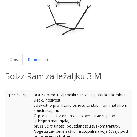
Opis
Komentari (0)
Bolzz Ram za ležaljku 3 M
Specifikacija
BOLZZ predstavlja veliki ram za ljulja
šku koji kombinuje
visoku nosivost,
adekvatno profilisanu osnovu sa stabilnom metalnom
konstrukcijom.
Otporan je na vremenske uslove i izrađen je od
izdržljivih materijala,
pružajući trajnost i pouzdanost u svakom trenutku.
Noge su završene zaštitnim stopalima koja čuvaju pod
od oštećenja strukture