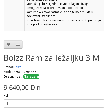
Montaža je brza i jednostavna, a lagani dizajn
omogućava lako premeštanje po potrebi.
Ram ima 4 široko razmaknute noge koje mu daju
adekvatnu stabilnost
Na njihovim krajevima nalaze se posebna stopala koja
štite pod od oštećenja
Bolzz Ram za ležaljku 3 M
Brand:
Bolzz
Model: 8606112564489
Dostupnost:
Na lageru
9.640,00 Din
Kol