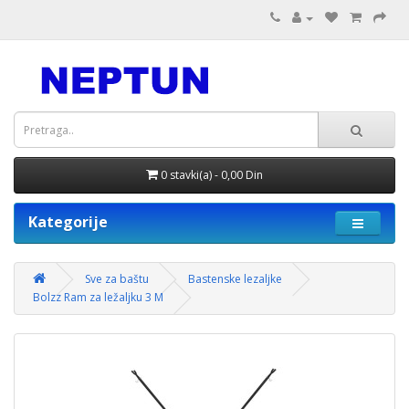
0 stavki(a) - 0,00 Din
Kategorije
Sve za baštu
Bastenske lezaljke
Bolzz Ram za ležaljku 3 M