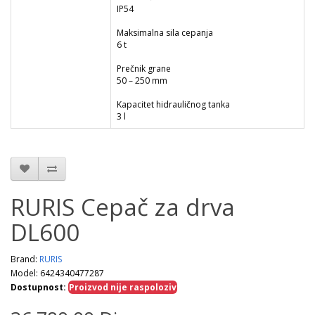
IP54
Maksimalna sila cepanja
6 t
Prečnik grane
50 – 250 mm
Kapacitet hidrauličnog tanka
3 l
RURIS Cepač za drva
DL600
Brand:
RURIS
Model: 6424340477287
Dostupnost:
Proizvod nije raspoloziv