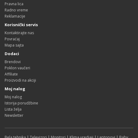
Pravna lica
Radno vreme
Reklamacije
Korisnički servis
Kontaktirajte nas
Povraćaj
Mapa sajta
Dodaci
Brendovi
Poklon vaučeri
Affiliate
Proizvodi na akciji
Moj nalog
Moj nalog
Istorija porudžbine
Lista želja
Newsletter
Bela tehnika
|
Televizori
|
Monitori
|
Klima uredjaji
|
Laptopovi
|
Baby