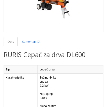
Opis
Komentari (0)
RURIS Cepač za drva DL600
Tip
cepač drva
Karakteristike
Težina
44 kg
snaga
2.2 kW
Napajanje
230 V
Klasa zaštite