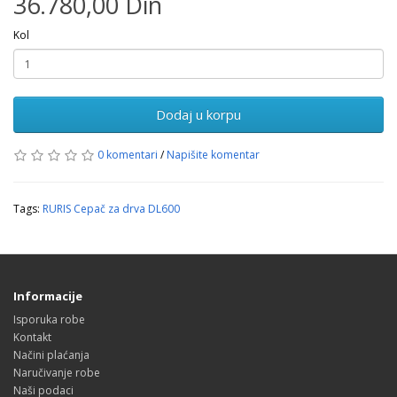
36.780,00 Din
Kol
Dodaj u korpu
0 komentari
/
Napišite komentar
Tags:
RURIS Cepač za drva DL600
Informacije
Isporuka robe
Kontakt
Načini plaćanja
Naručivanje robe
Naši podaci