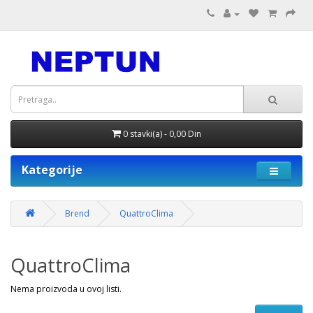
0 stavki(a) - 0,00 Din
Kategorije
Brend
QuattroClima
QuattroClima
Nema proizvoda u ovoj listi.