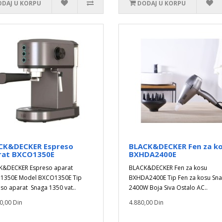
DAJ U KORPU
DODAJ U KORPU
CK&DECKER Espreso
BLACK&DECKER Fen za k
rat BXCO1350E
BXHDA2400E
K&DECKER Espreso aparat
BLACK&DECKER Fen za kosu
1350E Model BXCO1350E Tip
BXHDA2400E Tip Fen za kosu Sn
so aparat Snaga 1350 vat..
2400W Boja Siva Ostalo AC..
0,00 Din
4.880,00 Din