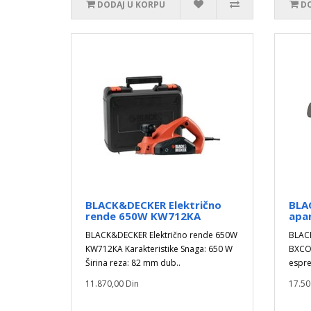
DODAJ U KORPU
DO
BLACK&DECKER Električno
BLA
rende 650W KW712KA
apa
BLACK&DECKER Električno rende 650W
BLAC
KW712KA Karakteristike Snaga: 650 W
BXCO
Širina reza: 82 mm dub..
espre
11.870,00 Din
17.50