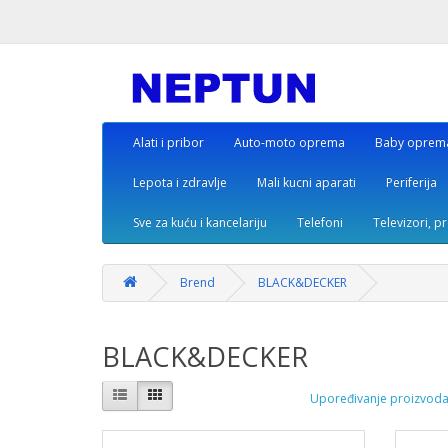
Alati i pribor
Auto-moto oprema
Baby oprem
Lepota i zdravlje
Mali kucni aparati
Periferija
Sve za kuću i kancelariju
Telefoni
Televizori, p
Brend
BLACK&DECKER
BLACK&DECKER
Upoređivanje proizvoda 