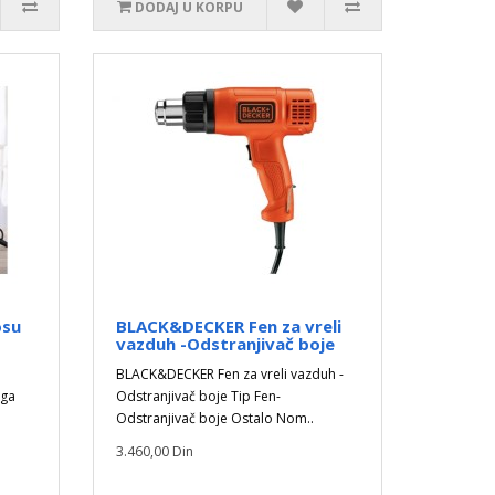
DODAJ U KORPU
osu
BLACK&DECKER Fen za vreli
vazduh -Odstranjivač boje
BLACK&DECKER Fen za vreli vazduh -
aga
Odstranjivač boje Tip Fen-
Odstranjivač boje Ostalo Nom..
3.460,00 Din