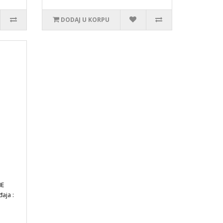
DODAJ U KORPU
0E
aja :