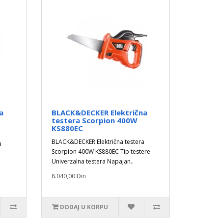
a
BLACK&DECKER Električna
testera Scorpion 400W
KS880EC
BLACK&DECKER Električna testera
a
Scorpion 400W KS880EC Tip testere
Univerzalna testera Napajan..
8.040,00 Din
DODAJ U KORPU