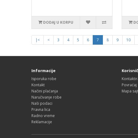
DODAJ U KORPU
DO
|<
<
3
4
5
6
7
8
9
10
Informacije
Korisnič
Isporuka robe
Kontaktir
Kontakt
Povraćaj
Načini plaćanja
Mapa saj
Naručivanje robe
Naši podaci
Pravna lica
Radno vreme
Reklamacije