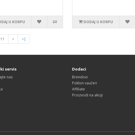
DAJ U KORPU
DODAJ U KORPU
11
>
>|
ki servis
Dodaci
ajte nas
Brendovi
Poklon vaučeri
ta
Affiliate
Proizvodi na akciji