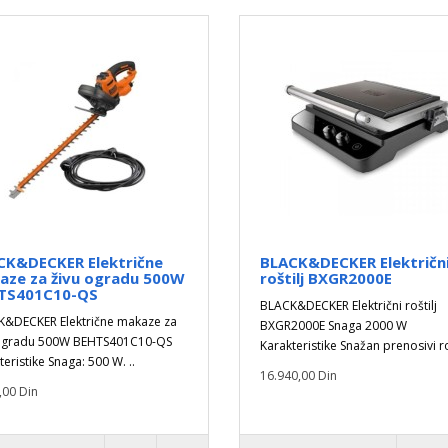
CK&DECKER Električne
BLACK&DECKER Električn
aze za živu ogradu 500W
roštilj BXGR2000E
TS401C10-QS
BLACK&DECKER Električni roštilj
&DECKER Električne makaze za
BXGR2000E Snaga 2000 W
 ogradu 500W BEHTS401C10-QS
Karakteristike Snažan prenosivi ro
eristike Snaga: 500 W. ..
16.940,00 Din
,00 Din