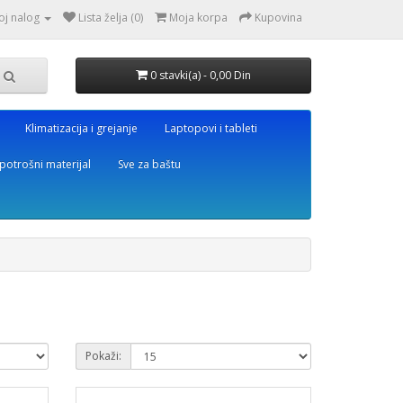
oj nalog
Lista želja (0)
Moja korpa
Kupovina
0 stavki(a) - 0,00 Din
Klimatizacija i grejanje
Laptopovi i tableti
potrošni materijal
Sve za baštu
Pokaži: