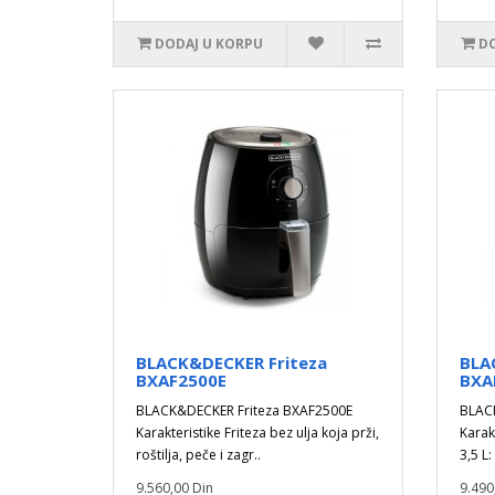
DODAJ U KORPU
DO
BLACK&DECKER Friteza
BLA
BXAF2500E
BXA
BLACK&DECKER Friteza BXAF2500E
BLAC
Karakteristike Friteza bez ulja koja prži,
Karak
roštilja, peče i zagr..
3,5 L:
9.560,00 Din
9.490