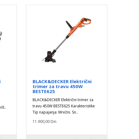
i
BLACK&DECKER Električni
trimer za travu 450W
BESTE625
BLACK&DECKER Električni trimer za
travu 450W BESTE625 Karakteristike
št..
Tip napajanja: Mrežni. Sn..
11.900,00 Din