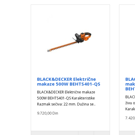
BLACK&DECKER Električne
BLA
makaze 500W BEHTS401-QS
mak
BEH
BLACK&DECKER Električne makaze
BLACK
500W BEHTS401-QS Karakteristike
živu
Razmak sečiva: 22 mm. Dužina se..
Karakt
9.720,00 Din
7.420