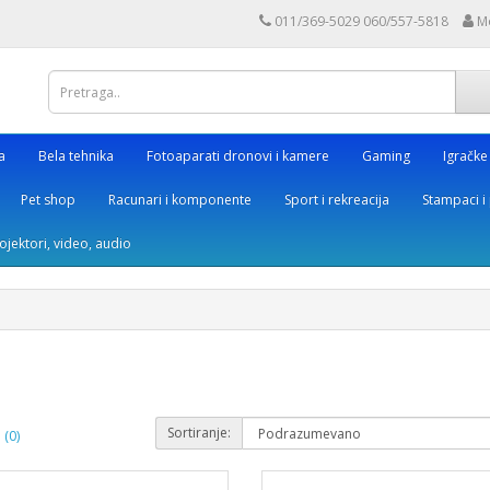
011/369-5029 060/557-5818
M
a
Bela tehnika
Fotoaparati dronovi i kamere
Gaming
Igračke
Pet shop
Racunari i komponente
Sport i rekreacija
Stampaci i 
rojektori, video, audio
Sortiranje:
(0)