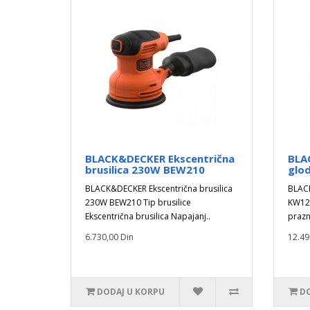
BLACK&DECKER Ekscentrična
BLA
brusilica 230W BEW210
glo
BLACK&DECKER Ekscentrična brusilica
BLACK
230W BEW210 Tip brusilice
KW120
Ekscentrična brusilica Napajanj..
prazn
6.730,00 Din
12.49
DODAJ U KORPU
DO