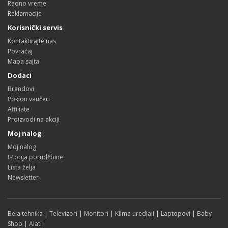
Radno vreme
Reklamacije
Korisnički servis
Kontaktirajte nas
Povraćaj
Mapa sajta
Dodaci
Brendovi
Poklon vaučeri
Affiliate
Proizvodi na akciji
Moj nalog
Moj nalog
Istorija porudžbine
Lista želja
Newsletter
Bela tehnika
|
Televizori
|
Monitori
|
Klima uredjaji
|
Laptopovi
|
Baby
Shop
|
Alati