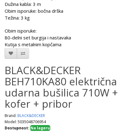
Dužina kabla: 3 m
Obim isporuke: bočna drška
Težina: 3 kg
Obim isporuke:
80-delni set burgija i nastavaka
Kutija s metalnim kopčama
BLACK&DECKER
BEH710KA80 električna
udarna bušilica 710W +
kofer + pribor
Brand:
BLACK&DECKER
Model: 5035048706954
Dostupnost:
Na lageru