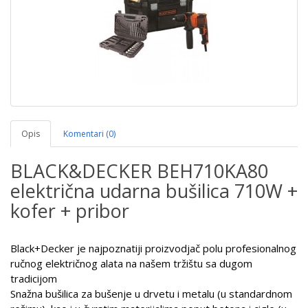
Opis
Komentari (0)
BLACK&DECKER BEH710KA80
električna udarna bušilica 710W +
kofer + pribor
Black+Decker je najpoznatiji proizvodjač polu profesionalnog
ručnog električnog alata na našem tržištu sa dugom
tradicijom
Snažna bušilica za bušenje u drvetu i metalu (u standardnom