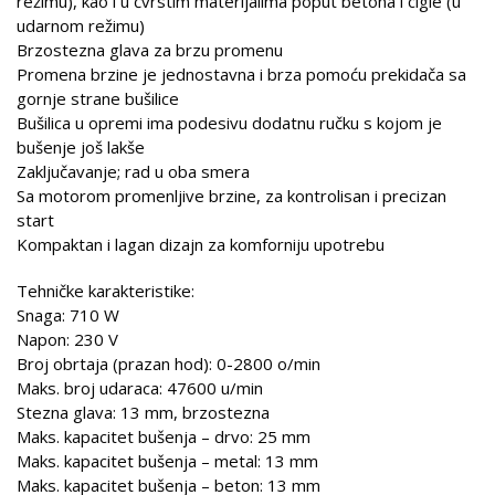
režimu), kao i u čvrstim materijalima poput betona i cigle (u
udarnom režimu)
Brzostezna glava za brzu promenu
Promena brzine je jednostavna i brza pomoću prekidača sa
gornje strane bušilice
Bušilica u opremi ima podesivu dodatnu ručku s kojom je
bušenje još lakše
Zaključavanje; rad u oba smera
Sa motorom promenljive brzine, za kontrolisan i precizan
start
Kompaktan i lagan dizajn za komforniju upotrebu
Tehničke karakteristike:
Snaga: 710 W
Napon: 230 V
Broj obrtaja (prazan hod): 0-2800 o/min
Maks. broj udaraca: 47600 u/min
Stezna glava: 13 mm, brzostezna
Maks. kapacitet bušenja – drvo: 25 mm
Maks. kapacitet bušenja – metal: 13 mm
Maks. kapacitet bušenja – beton: 13 mm