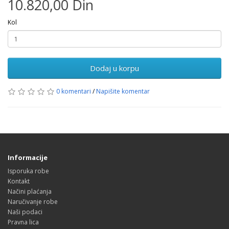
10.820,00 Din
Kol
Dodaj u korpu
0 komentari
/
Napišite komentar
Informacije
Isporuka robe
Kontakt
Načini plaćanja
Naručivanje robe
Naši podaci
Pravna lica