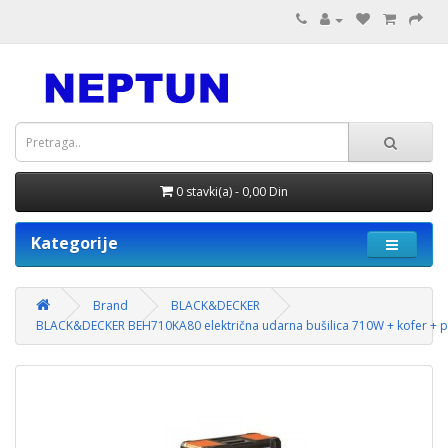
0 stavki(a) - 0,00 Din
Kategorije
Brand
BLACK&DECKER
BLACK&DECKER BEH710KA80 električna udarna bušilica 710W + kofer + p