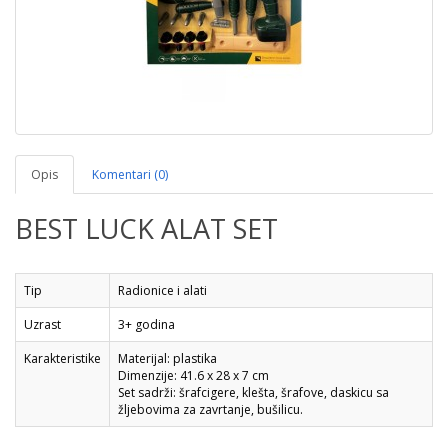
Opis
Komentari (0)
BEST LUCK ALAT SET
Tip
Radionice i alati
Uzrast
3+ godina
Karakteristike
Materijal: plastika
Dimenzije: 41.6 x 28 x 7 cm
Set sadrži: šrafcigere, klešta, šrafove, daskicu sa
žljebovima za zavrtanje, bušilicu.