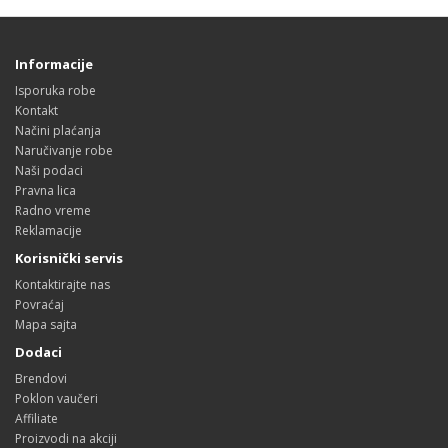
Informacije
Isporuka robe
Kontakt
Načini plaćanja
Naručivanje robe
Naši podaci
Pravna lica
Radno vreme
Reklamacije
Korisnički servis
Kontaktirajte nas
Povraćaj
Mapa sajta
Dodaci
Brendovi
Poklon vaučeri
Affiliate
Proizvodi na akciji