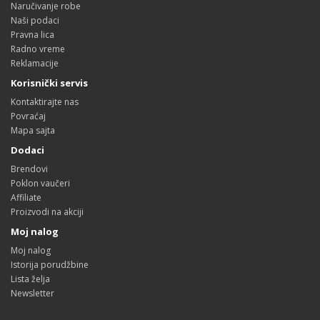
Naručivanje robe
Naši podaci
Pravna lica
Radno vreme
Reklamacije
Korisnički servis
Kontaktirajte nas
Povraćaj
Mapa sajta
Dodaci
Brendovi
Poklon vaučeri
Affiliate
Proizvodi na akciji
Moj nalog
Moj nalog
Istorija porudžbine
Lista želja
Newsletter