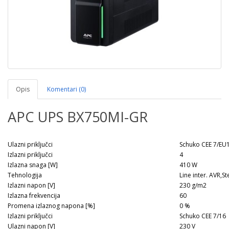
Opis
Komentari (0)
APC UPS BX750MI-GR
Ulazni priključci
Schuko CEE 7/EU
Izlazni priključci
4
Izlazna snaga [W]
410 W
Tehnologija
Line inter. AVR,
Izlazni napon [V]
230 g/m2
Izlazna frekvencija
60
Promena izlaznog napona [%]
0 %
Izlazni priključci
Schuko CEE 7/16
Ulazni napon [V]
230 V