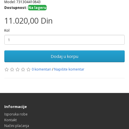
Model: 731304410843
Dostupnost:
Na lageru
11.020,00 Din
Kol
Dodaj u korpu
0 komentari
/
Napišite komentar
Informacije
Isporuka robe
Kontakt
Načini plaćanja