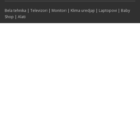
Bela tehnika
|
Televizori
|
Monitori
|
Klima uredjaji
|
Laptopovi
|
Baby
Shop
|
Alati