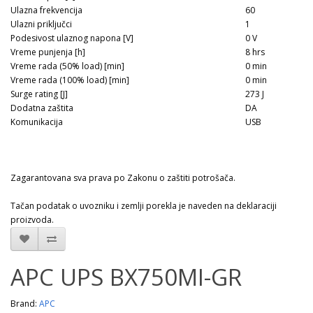
Ulazna frekvencija
60
Ulazni priključci
1
Podesivost ulaznog napona [V]
0 V
Vreme punjenja [h]
8 hrs
Vreme rada (50% load) [min]
0 min
Vreme rada (100% load) [min]
0 min
Surge rating [J]
273 J
Dodatna zaštita
DA
Komunikacija
USB
Zagarantovana sva prava po Zakonu o zaštiti potrošača.
Tačan podatak o uvozniku i zemlji porekla je naveden na deklaraciji
proizvoda.
APC UPS BX750MI-GR
Brand:
APC