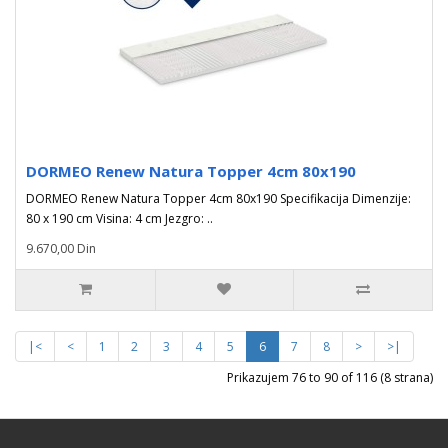
DORMEO Renew Natura Topper 4cm 80x190
DORMEO Renew Natura Topper 4cm 80x190 Specifikacija Dimenzije:
80 x 190 cm Visina: 4 cm Jezgro: ..
9.670,00 Din
|<
<
1
2
3
4
5
6
7
8
>
>|
Prikazujem 76 to 90 of 116 (8 strana)