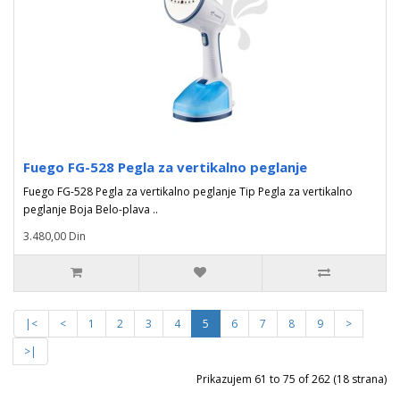
Fuego FG-528 Pegla za vertikalno peglanje
Fuego FG-528 Pegla za vertikalno peglanje Tip Pegla za vertikalno
peglanje Boja Belo-plava ..
3.480,00 Din
|<
<
1
2
3
4
5
6
7
8
9
>
>|
Prikazujem 61 to 75 of 262 (18 strana)