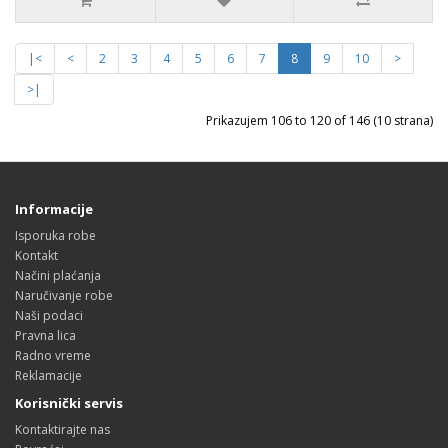
|<
<
2
3
4
5
6
7
8
9
10
>
>|
Prikazujem 106 to 120 of 146 (10 strana)
Informacije
Isporuka robe
Kontakt
Načini plaćanja
Naručivanje robe
Naši podaci
Pravna lica
Radno vreme
Reklamacije
Korisnički servis
Kontaktirajte nas