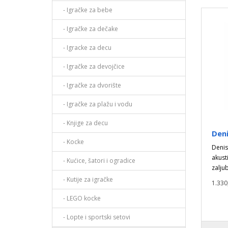
- Igračke za bebe
- Igračke za dečake
- Igracke za decu
- Igračke za devojčice
- Igračke za dvorište
- Igračke za plažu i vodu
- Knjige za decu
Deni
- Kocke
Denis
akust
- Kućice, šatori i ogradice
zalju
- Kutije za igračke
1.330
- LEGO kocke
- Lopte i sportski setovi