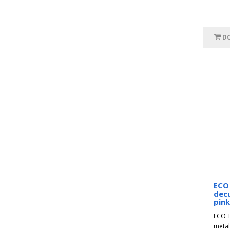
DO
ECO
dec
pink
ECO T
metal