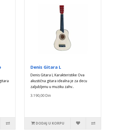
o
Denis Gitara L
Denis Gitara L Karakteristike Ova
gitara
akustična gitara idealna je za decu
zaljubljenu u muziku zahv..
3.190,00 Din
DODAJ U KORPU