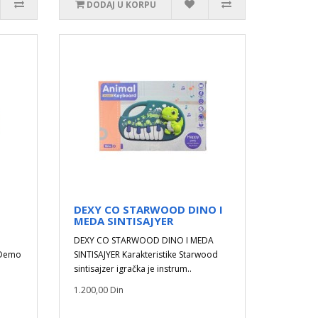
DODAJ U KORPU
DEXY CO STARWOOD DINO I
MEDA SINTISAJYER
DEXY CO STARWOOD DINO I MEDA
i Demo
SINTISAJYER Karakteristike Starwood
sintisajzer igračka je instrum..
1.200,00 Din