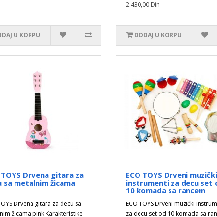
2.430,00 Din
DAJ U KORPU
DODAJ U KORPU
 TOYS Drvena gitara za
ECO TOYS Drveni muzički
u sa metalnim žicama
instrumenti za decu set 
10 komada sa rancem
OYS Drvena gitara za decu sa
ECO TOYS Drveni muzički instrum
nim žicama pink Karakteristike
za decu set od 10 komada sa ra