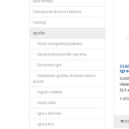
Bela tehnika
Fotoaparati dronovi i kamere
Gaming
Igračke
- Dečiji novogodišnji paketići
- Deciji trotineti,tricikli i oprema
- Društvene igre
CLA
igra
- Edukativne igračke, kreativni setovi i
CLASS
puzzle
Ukule
52.5 x
- Figure i makete
3.450
- Ginjol lutke
- Igra u dvoristu
DO
- Igra u kuci