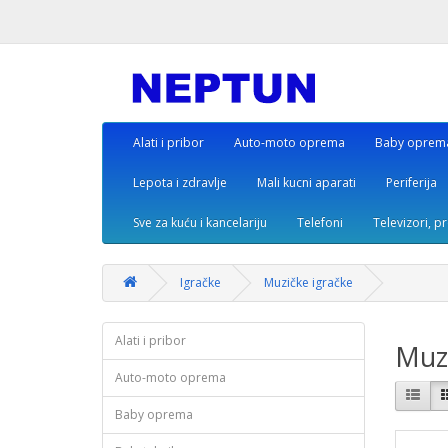
Alati i pribor
Auto-moto oprema
Baby oprem
Lepota i zdravlje
Mali kucni aparati
Periferija
Sve za kuću i kancelariju
Telefoni
Televizori, p
Igračke
Muzičke igračke
Alati i pribor
Muzi
Auto-moto oprema
Baby oprema