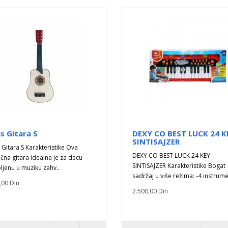
s Gitara S
DEXY CO BEST LUCK 24 K
SINTISAJZER
 Gitara S Karakteristike Ova
DEXY CO BEST LUCK 24 KEY
ična gitara idealna je za decu
SINTISAJZER Karakteristike Bogat
bljenu u muziku zahv..
sadržaj u više režima: -4 instrume
,00 Din
2.500,00 Din