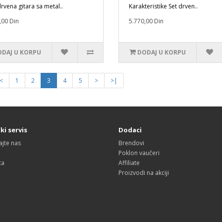
rvena gitara sa metal..
Karakteristike Set drven..
,00 Din
5.770,00 Din
DAJ U KORPU
DODAJ U KORPU
<
1
2
3
4
5
>
>|
ki servis
Dodaci
ajte nas
Brendovi
Poklon vaučeri
ta
Affiliate
Proizvodi na akciji