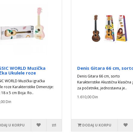
SSIC WORLD Muzička
Denis Gitara 66 cm, sort
čka Ukulele roze
Denis Gitara 66 cm, sorto
IC WORLD Muzička igračka
Karakteristike Akustična klasična 
le roze Karakteristike Dimenzije:
za početnike, jednostavna je..
 18 x 5 cm Boja: Ro..
1.610,00 Din
,00 Din
DAJ U KORPU
DODAJ U KORPU