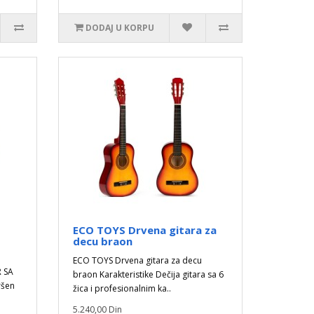
DODAJ U KORPU
ECO TOYS Drvena gitara za
decu braon
ECO TOYS Drvena gitara za decu
 SA
braon Karakteristike Dečija gitara sa 6
ršen
žica i profesionalnim ka..
5.240,00 Din