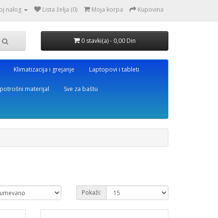
oj nalog
Lista želja (0)
Moja korpa
Kupovina
0 stavki(a) - 0,00 Din
Klimatizacija i grejanje
Laptopovi i tableti
potrošni materijal
Sve za baštu
Pokaži: