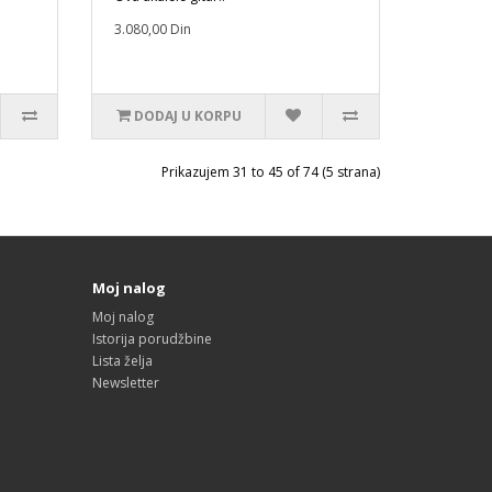
3.080,00 Din
DODAJ U KORPU
Prikazujem 31 to 45 of 74 (5 strana)
Moj nalog
Moj nalog
Istorija porudžbine
Lista želja
Newsletter