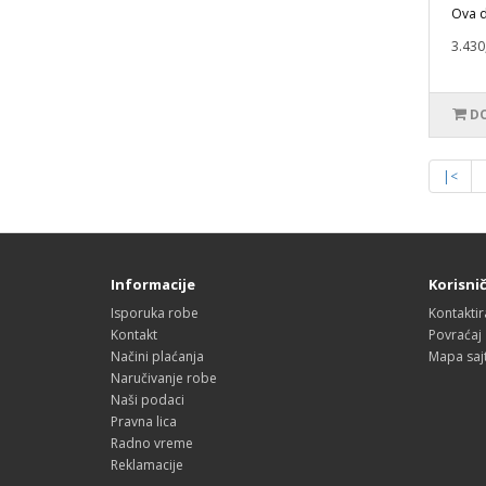
Ova d
3.430
DO
|<
Informacije
Korisnič
Isporuka robe
Kontaktir
Kontakt
Povraćaj
Načini plaćanja
Mapa saj
Naručivanje robe
Naši podaci
Pravna lica
Radno vreme
Reklamacije