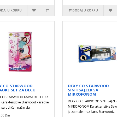
DAJ U KORPU
DODAJ U KORPU
Y CO STARWOOD
DEXY CO STARWOOD
AOKE SET ZA DECU
SINTISAJZER SA
MIKROFONOM
 CO STARWOOD KARAOKE SET ZA
DEXY CO STARWOOD SINTISAJZER
Karakteristike Starwood karaoke
MIKROFONOM Karakteristike Sav
i su odličan način da..
je za male muzičare. Starwood..
,00 Din