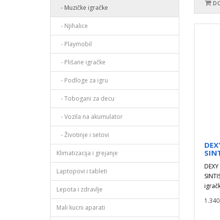
DO
- Muzičke igračke
- Njihalice
- Playmobil
- Plišane igračke
- Podloge za igru
- Tobogani za decu
- Vozila na akumulator
- Životinje i setovi
DEX
SIN
Klimatizacija i grejanje
DEXY
Laptopovi i tableti
SINTI
igrač
Lepota i zdravlje
1.340
Mali kucni aparati