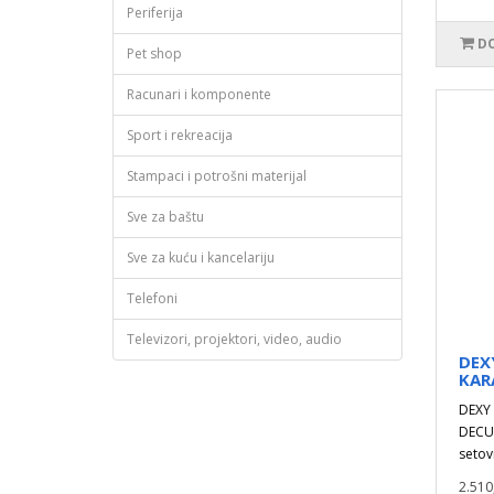
Periferija
DO
Pet shop
Racunari i komponente
Sport i rekreacija
Stampaci i potrošni materijal
Sve za baštu
Sve za kuću i kancelariju
Telefoni
Televizori, projektori, video, audio
DEX
KAR
DEXY
DECU 
setov
2.510