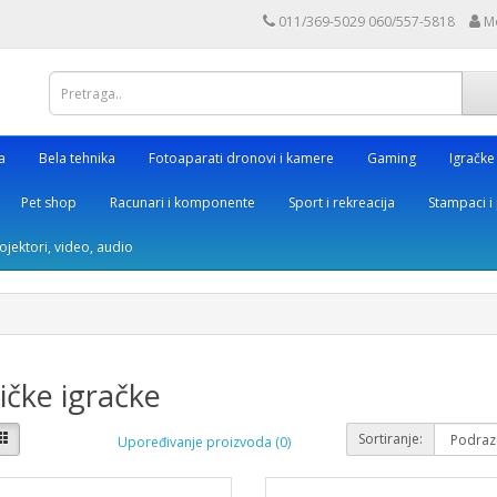
011/369-5029 060/557-5818
M
a
Bela tehnika
Fotoaparati dronovi i kamere
Gaming
Igračke
Pet shop
Racunari i komponente
Sport i rekreacija
Stampaci i 
rojektori, video, audio
čke igračke
Sortiranje:
Upoređivanje proizvoda (0)