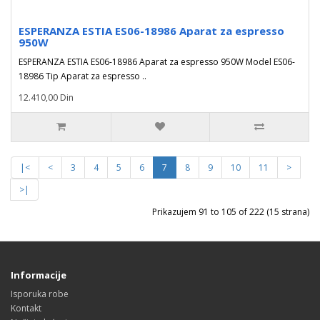
ESPERANZA ESTIA ES06-18986 Aparat za espresso
950W
ESPERANZA ESTIA ES06-18986 Aparat za espresso 950W Model ES06-
18986 Tip Aparat za espresso ..
12.410,00 Din
|<
<
3
4
5
6
7
8
9
10
11
>
>|
Prikazujem 91 to 105 of 222 (15 strana)
Informacije
Isporuka robe
Kontakt