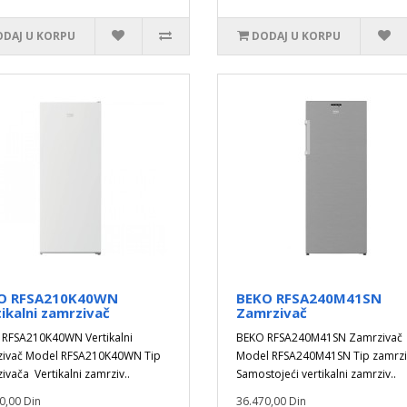
DAJ U KORPU
DODAJ U KORPU
O RFSA210K40WN
BEKO RFSA240M41SN
ikalni zamrzivač
Zamrzivač
RFSA210K40WN Vertikalni
BEKO RFSA240M41SN Zamrzivač
zivač Model RFSA210K40WN Tip
Model RFSA240M41SN Tip zamrz
ivača Vertikalni zamrziv..
Samostojeći vertikalni zamrziv..
0,00 Din
36.470,00 Din