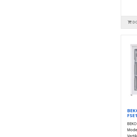
DO
BEKO
FSE
BEKO 
Model
Verti