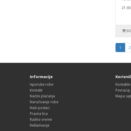
21.93
DO
1
2
Informacije
Korisnič
Isporuka robe
Kontaktir
Kontakt
Povraćaj
Načini plaćanja
Mapa saj
Naručivanje robe
Naši podaci
Pravna lica
Radno vreme
Reklamacije