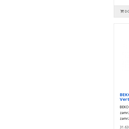
DO
BEK
Vert
BEKO 
zamr
zamrz
31.63