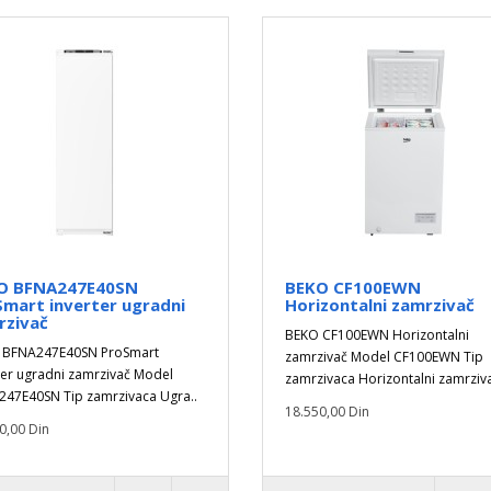
O BFNA247E40SN
BEKO CF100EWN
mart inverter ugradni
Horizontalni zamrzivač
rzivač
BEKO CF100EWN Horizontalni
 BFNA247E40SN ProSmart
zamrzivač Model CF100EWN Tip
ter ugradni zamrzivač Model
zamrzivaca Horizontalni zamrziva
47E40SN Tip zamrzivaca Ugra..
18.550,00 Din
0,00 Din