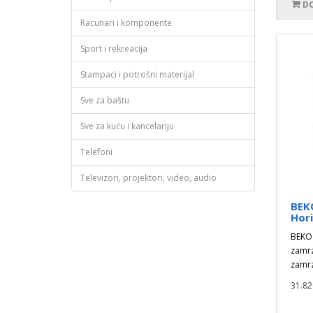
DO
Racunari i komponente
Sport i rekreacija
Stampaci i potrošni materijal
Sve za baštu
Sve za kuću i kancelariju
Telefoni
Televizori, projektori, video, audio
BEK
Hori
BEKO 
zamrz
zamrz
31.82