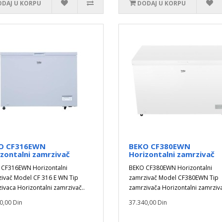
DAJ U KORPU
DODAJ U KORPU
O CF316EWN
BEKO CF380EWN
zontalni zamrzivač
Horizontalni zamrzivač
CF316EWN Horizontalni
BEKO CF380EWN Horizontalni
ivač Model CF 316 E WN Tip
zamrzivač Model CF380EWN Tip
ivaca Horizontalni zamrzivač..
zamrzivača Horizontalni zamrziva
0,00 Din
37.340,00 Din