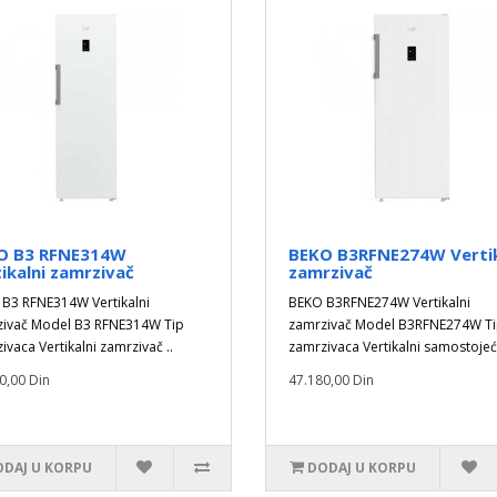
O B3 RFNE314W
BEKO B3RFNE274W Vertik
ikalni zamrzivač
zamrzivač
B3 RFNE314W Vertikalni
BEKO B3RFNE274W Vertikalni
ivač Model B3 RFNE314W Tip
zamrzivač Model B3RFNE274W T
ivaca Vertikalni zamrzivač ..
zamrzivaca Vertikalni samostojeći
0,00 Din
47.180,00 Din
DAJ U KORPU
DODAJ U KORPU