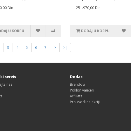
0,00 Din
251.970,00 Din
DAJ U KORPU
DODAJ U KORPU
3
4
5
6
7
>
>|
ki servis
Dodaci
ajte nas
Brendovi
Poklon vaučeri
ta
Affiliate
Proizvodi na akciji