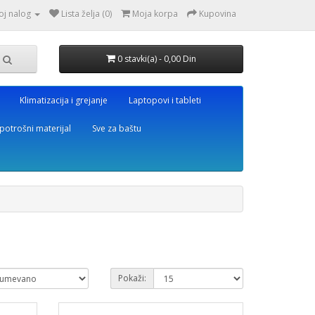
oj nalog
Lista želja (0)
Moja korpa
Kupovina
0 stavki(a) - 0,00 Din
Klimatizacija i grejanje
Laptopovi i tableti
potrošni materijal
Sve za baštu
Pokaži: