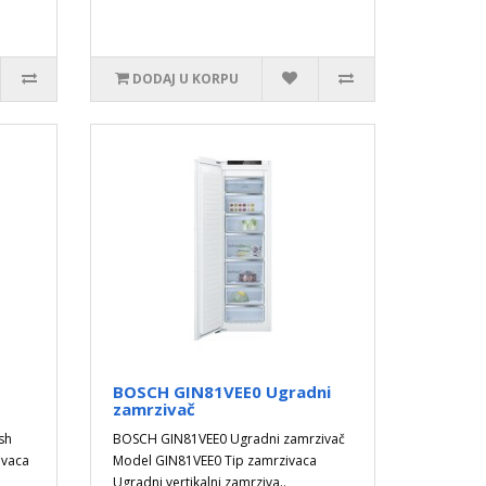
DODAJ U KORPU
BOSCH GIN81VEE0 Ugradni
zamrzivač
sh
BOSCH GIN81VEE0 Ugradni zamrzivač
ivaca
Model GIN81VEE0 Tip zamrzivaca
Ugradni vertikalni zamrziva..