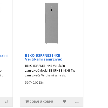
alni
BEKO B3RFNE314XB
Vertikalni zamrzivač
BEKO B3RFNE314XB Vertikalni
ip
zamrzivač Model B3 RFNE 314 XB Tip
 ..
zamrzivača Vertikalni zamrziv..
59.740,00 Din
DODAJ U KORPU