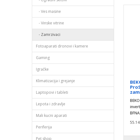
- Ves masine
- Vinske vitrine
- Zamrzivaci
Fotoaparati dronovi i kamere
Gaming
Igračke
Klimatizacija i grejanje
BEK
ProS
zam
Laptopovi i tableti
BEKO
Lepota i zdravlje
inver
BFNA2
Mali kucni aparati
55.14
Periferija
Pet shop