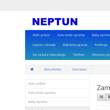
Alati i pribor
Auto-moto oprema
Baby oprem
Lepota i zdravlje
Mali kucni aparati
Periferija
Sve za kuću i kancelariju
Telefoni
Televizori, p
Bela tehnika
Zamrzivaci
Alati i pribor
Zamr
Auto-moto oprema
Baby oprema