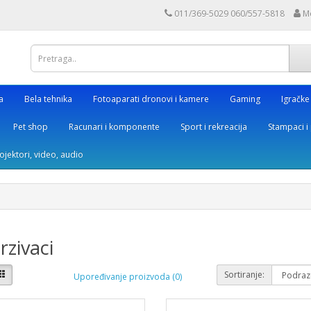
011/369-5029 060/557-5818
M
a
Bela tehnika
Fotoaparati dronovi i kamere
Gaming
Igračke
Pet shop
Racunari i komponente
Sport i rekreacija
Stampaci i 
rojektori, video, audio
zivaci
Sortiranje:
Upoređivanje proizvoda (0)