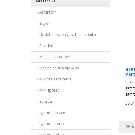
Bela tehnika
- Aspiratori
- Bojleri
- Dodatna oprema za belu tehniku
- Frizideri
- Masine za sudove
- Masine za susenje vesa
BEK
Vert
- Mikrotalasne rerne
BEKO 
zamrz
- Mini sporeti
zamrz
- Sporeti
58.84
- Ugradne ploce
- Ugradne rerne
DO
- Ugradni setovi