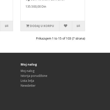
135.500,00 Din
DODAJ U KORPU
Prikazujem 1 to 15 of 103 (7 strana)
Moj nalog
Moj nalog
Istorija porudžbine
Lista želja
Newsletter