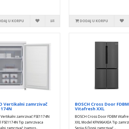
DAJ U KORPU
DODAJ U KORPU
 Vertikalni zamrzivač
BOSCH Cross Door FDBM
1174N
Vitafresh XXL
Vertikalni zamrzivač FSE1174N
BOSCH Cross Door FDBM Vitafre
 FSE1174N Tip zamrzivaca
XXL Model KFN96AXEA Tip zamrz
kalni zamrzivač (samos..
Serija 6 Donji zamrzivač ..